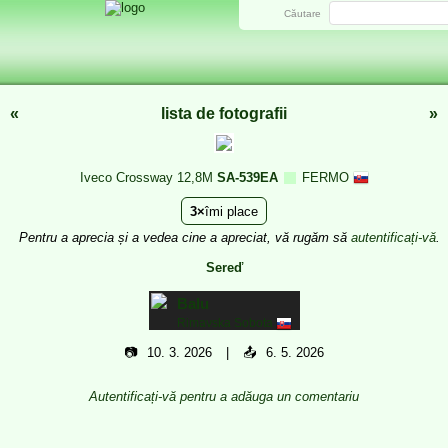
Căutare
«
lista de fotografii
»
Iveco Crossway 12,8M
SA-539EA
FERMO
3
îmi place
Pentru a aprecia și a vedea cine a apreciat, vă rugăm să
autentificați-vă
.
Sereď
Balu
Rimavska Sobota
📷
10. 3. 2026
📤
6. 5. 2026
Autentificați-vă pentru a adăuga un comentariu