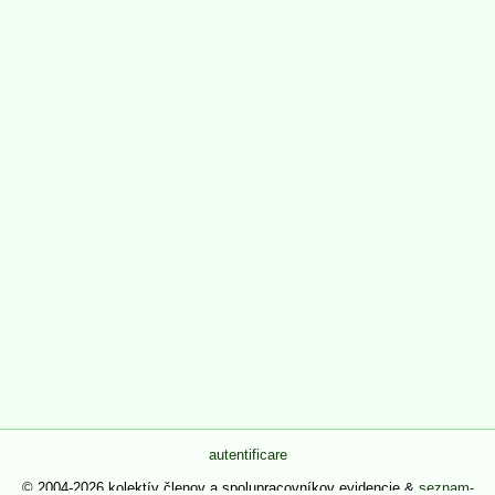
autentificare
© 2004-2026 kolektív členov a spolupracovníkov evidencie &
seznam-