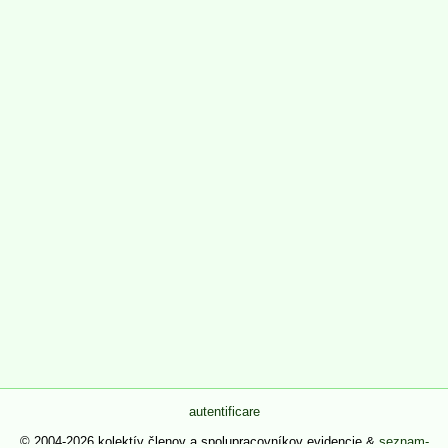
autentificare
© 2004-2026 kolektív členov a spolupracovníkov evidencie &
seznam-