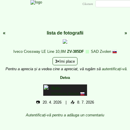
Căutare
«
lista de fotografii
»
Iveco Crossway LE Line 10,8M
ZV-385DF
SAD Zvolen
3
îmi place
Pentru a aprecia și a vedea cine a apreciat, vă rugăm să
autentificați-vă
.
Detva
Balu
Rimavska Sobota
📷
20. 4. 2026
📤
8. 7. 2026
Autentificați-vă pentru a adăuga un comentariu