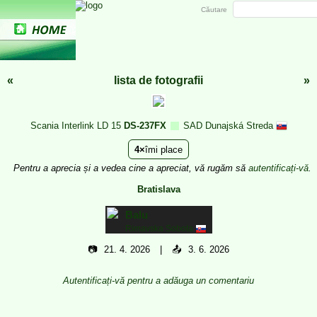
Căutare
«
lista de fotografii
»
Scania Interlink LD 15
DS-237FX
SAD Dunajská Streda
4
îmi place
Pentru a aprecia și a vedea cine a apreciat, vă rugăm să
autentificați-vă
.
Bratislava
Balu
Rimavska Sobota
📷
21. 4. 2026
📤
3. 6. 2026
Autentificați-vă pentru a adăuga un comentariu