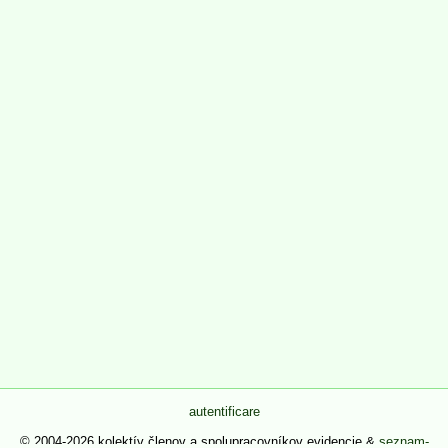
autentificare
© 2004-2026 kolektív členov a spolupracovníkov evidencie &
seznam-