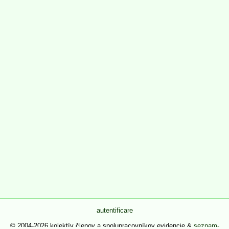
autentificare
© 2004-2026 kolektív členov a spolupracovníkov evidencie &
seznam-