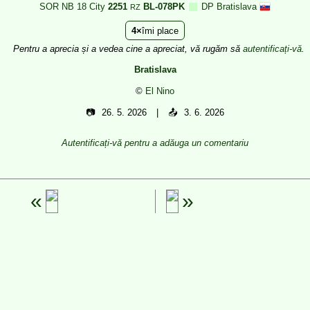
SOR NB 18 City
2251
BL-078PK
DP Bratislava
RZ
4
îmi place
Pentru a aprecia și a vedea cine a apreciat, vă rugăm să
autentificați-vă
.
Bratislava
©
El Nino
📷
26. 5. 2026
📤
3. 6. 2026
Autentificați-vă pentru a adăuga un comentariu