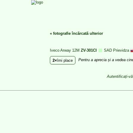
«
fotografie încărcată ulterior
Iveco Arway 12M
ZV-301CI
SAD Prievidza
Pentru a aprecia și a vedea cin
2
îmi place
Autentificați-