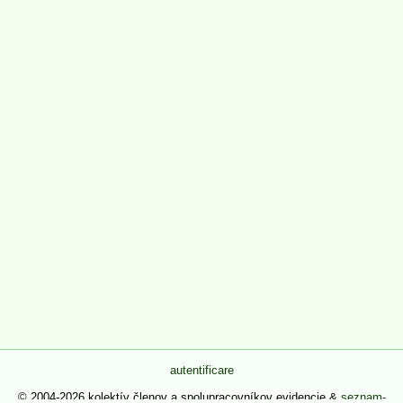
autentificare
© 2004-2026 kolektív členov a spolupracovníkov evidencie &
seznam-