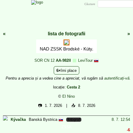
Căutare
«
lista de fotografii
»
NAD ZSSK Brodské - Kúty.
SOR CN 12
AA-982II
LeviTour
6
îmi place
Pentru a aprecia și a vedea cine a apreciat, vă rugăm să
autentificați-vă
.
locație:
Cesta 2
©
El Nino
📷
1. 7. 2026
📤
8. 7. 2026
Banská Bystrica
Kývačka
8. 7. 12:54
fotograf
ZSSK
-6