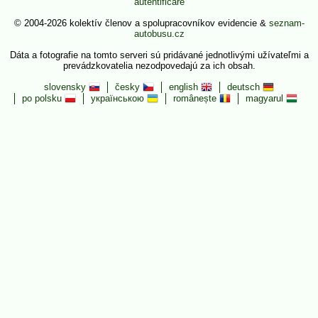
autentificare
© 2004-2026 kolektív členov a spolupracovníkov evidencie &
seznam-
autobusu.cz
Dáta a fotografie na tomto serveri sú pridávané jednotlivými užívateľmi a
prevádzkovatelia nezodpovedajú za ich obsah.
slovensky
česky
english
deutsch
po polsku
українською
românește
magyarul