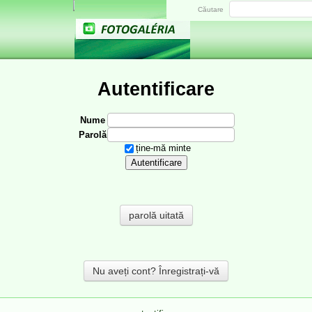
Căutare
Autentificare
Nume
Parolă
ține-mă minte
parolă uitată
Nu aveți cont? Înregistrați-vă