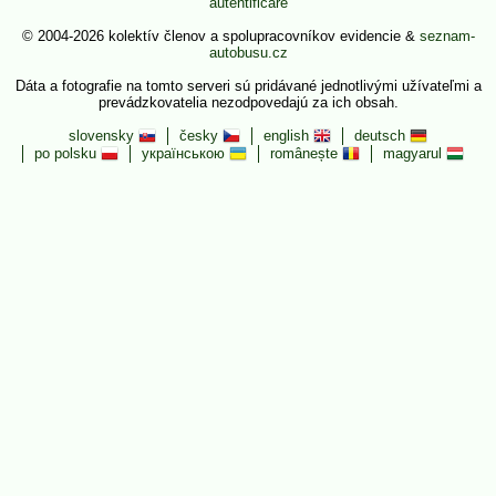
autentificare
© 2004-2026 kolektív členov a spolupracovníkov evidencie &
seznam-
autobusu.cz
Dáta a fotografie na tomto serveri sú pridávané jednotlivými užívateľmi a
prevádzkovatelia nezodpovedajú za ich obsah.
slovensky
česky
english
deutsch
po polsku
українською
românește
magyarul