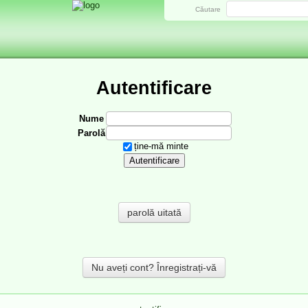
Căutare
Autentificare
Nume
Parolă
ține-mă minte
parolă uitată
Nu aveți cont? Înregistrați-vă