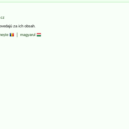
.cz
povedajú za ich obsah.
nește
magyarul