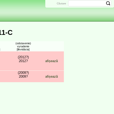
Căutare
11-C
(odstavenie)
vyradenie
]
[likvidácia]
(2012?)
2012?
afișează
(2009?)
2009?
afișează