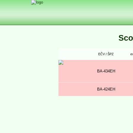
Sco
EČV / ŠPZ
ev
BA-434EH
BA-424EH