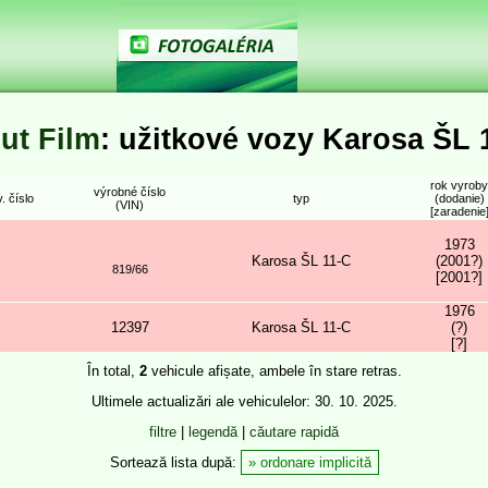
ut Film
: užitkové vozy Karosa ŠL 
rok vyroby
výrobné číslo
. číslo
typ
(dodanie)
(VIN)
[zaradenie
1973
Karosa ŠL 11-C
(2001?)
819/66
[2001?]
1976
12397
Karosa ŠL 11-C
(?)
[?]
În total,
2
vehicule afișate, ambele în stare retras.
Ultimele actualizări ale vehiculelor: 30. 10. 2025.
filtre
|
legendă
|
căutare rapidă
Sortează lista după:
ordonare implicită