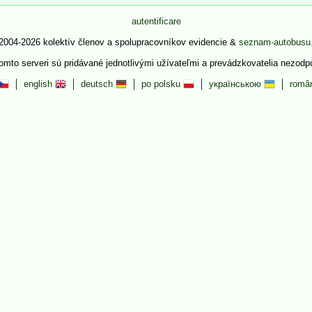
autentificare
2004-2026 kolektív členov a spolupracovníkov evidencie &
seznam-autobusu
tomto serveri sú pridávané jednotlivými užívateľmi a prevádzkovatelia nezod
english
deutsch
po polsku
українською
româ