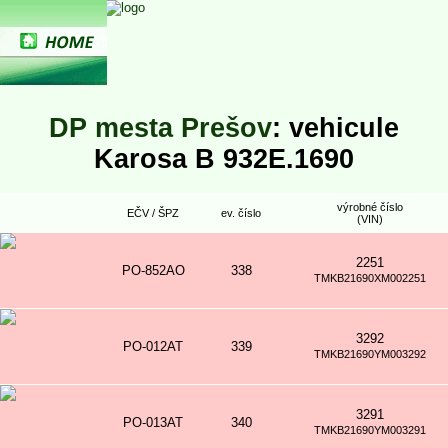
DP mesta Prešov
: vehicule
Karosa B 932E.1690
výrobné číslo
EČV / ŠPZ
ev. číslo
(VIN)
2251
PO-852AO
338
TMKB21690XM002251
3292
PO-012AT
339
TMKB21690YM003292
3291
PO-013AT
340
TMKB21690YM003291