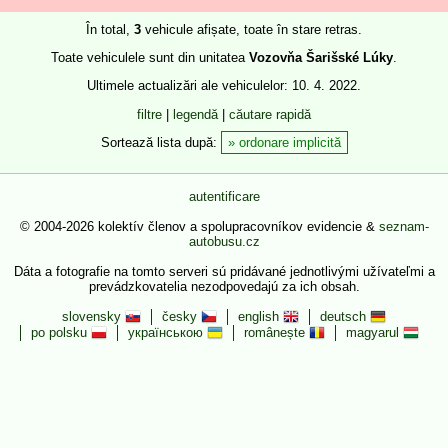
În total,
3
vehicule afișate, toate în stare retras.
Toate vehiculele sunt din unitatea
Vozovňa Šarišské Lúky
.
Ultimele actualizări ale vehiculelor: 10. 4. 2022.
filtre
|
legendă
|
căutare rapidă
Sortează lista după:
ordonare implicită
autentificare
© 2004-2026 kolektív členov a spolupracovníkov evidencie &
seznam-
autobusu.cz
Dáta a fotografie na tomto serveri sú pridávané jednotlivými užívateľmi a
prevádzkovatelia nezodpovedajú za ich obsah.
slovensky
česky
english
deutsch
po polsku
українською
românește
magyarul