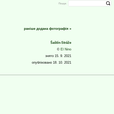
Пошук
раніше додана фотографія
»
Šaštín-Stráže
©
El Nino
знято
15. 9. 2021
опубліковано
18. 10. 2021