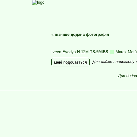
«
пізніше додана фотографія
Iveco Evadys H 12M
TS-594BS
Marek Mat
Для лайків і перегляду
мені подобається
Для додав