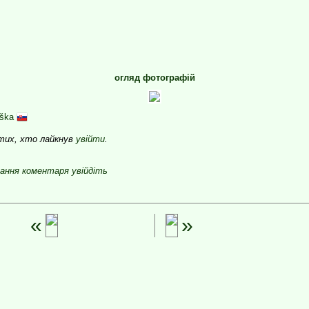
огляд фотографій
úška
 тих, хто лайкнув
увійти
.
ання коментаря увійдіть