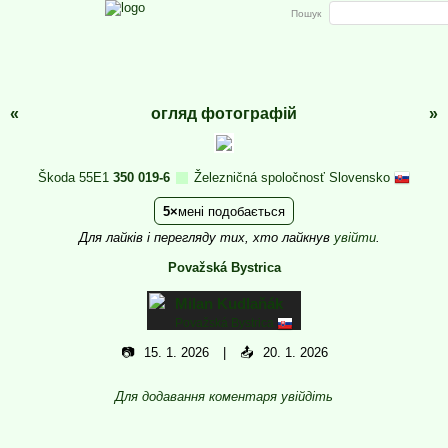
Пошук
«
огляд фотографій
»
Škoda 55E1
350 019-6
Železničná spoločnosť Slovensko
5
мені подобається
Для лайків і перегляду тих, хто лайкнув
увійти
.
Považská Bystrica
Milan Kudlaňák
Považská Bystrica
📷
15. 1. 2026
📤
20. 1. 2026
Для додавання коментаря увійдіть