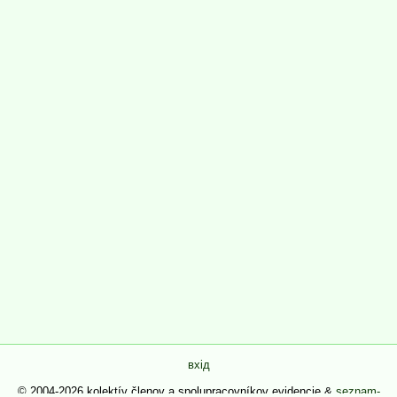
вхід
© 2004-2026 kolektív členov a spolupracovníkov evidencie &
seznam-