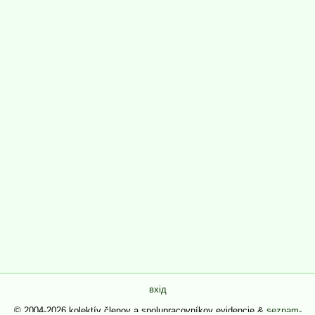
вхід
© 2004-2026 kolektív členov a spolupracovníkov evidencie &
seznam-