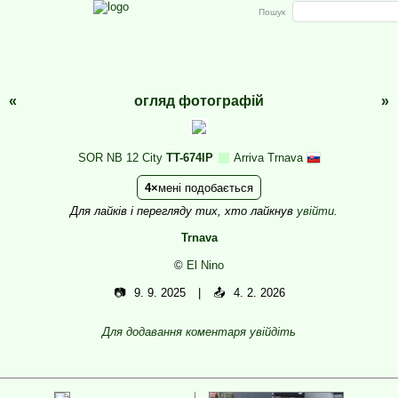
Пошук
«
огляд фотографій
»
SOR NB 12 City
TT-674IP
Arriva Trnava
4
мені подобається
Для лайків і перегляду тих, хто лайкнув
увійти
.
Trnava
©
El Nino
📷
9. 9. 2025
📤
4. 2. 2026
Для додавання коментаря увійдіть