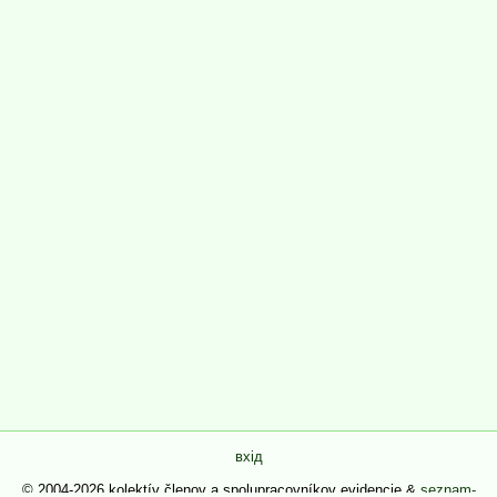
вхід
© 2004-2026 kolektív členov a spolupracovníkov evidencie &
seznam-