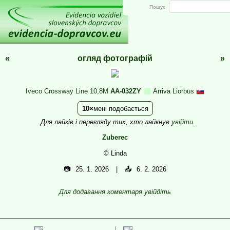
Пошук
«
огляд фотографій
»
Iveco Crossway Line 10,8M
AA-032ZY
Arriva Liorbus
10
мені подобається
Для лайків і перегляду тих, хто лайкнув
увійти
.
Zuberec
© Linda
📷
25. 1. 2026
📤
6. 2. 2026
Для додавання коментаря увійдіть