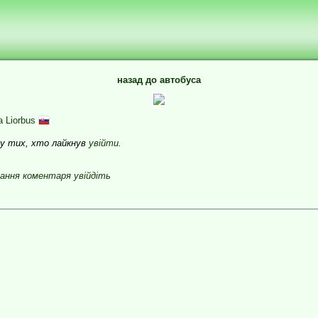
назад до автобуса
a Liorbus
яду тих, хто лайкнув
увійти
.
ання коментаря увійдіть