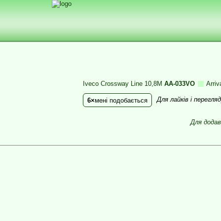
Iveco Crossway Line 10,8M
AA-033VO
Arriv
Для лайків і перегл
6
мені подобається
Для додав