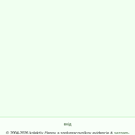
вхід
© 2004-2026 kolektív členov a spolupracovníkov evidencie &
seznam-