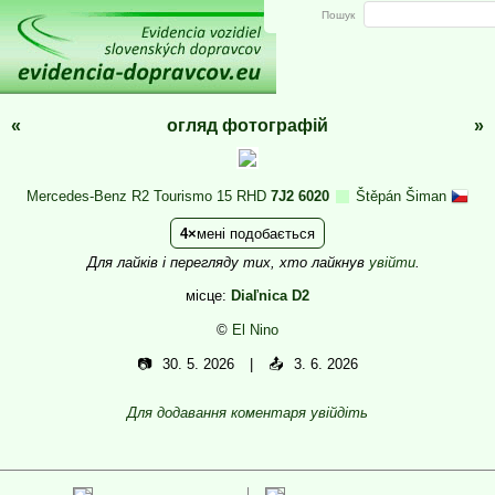
Пошук
«
огляд фотографій
»
Mercedes-Benz R2 Tourismo 15 RHD
7J2 6020
Štěpán Šiman
4
мені подобається
Для лайків і перегляду тих, хто лайкнув
увійти
.
місце:
Diaľnica D2
©
El Nino
📷
30. 5. 2026
📤
3. 6. 2026
Для додавання коментаря увійдіть