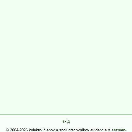
вхід
© 2004-2026 kolektív členov a spolupracovníkov evidencie &
seznam-