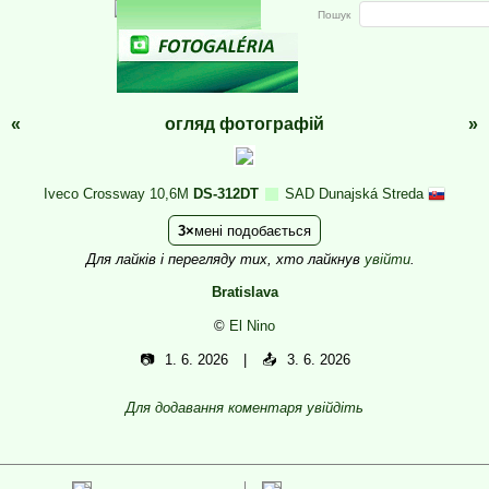
Пошук
«
огляд фотографій
»
Iveco Crossway 10,6M
DS-312DT
SAD Dunajská Streda
3
мені подобається
Для лайків і перегляду тих, хто лайкнув
увійти
.
Bratislava
©
El Nino
📷
1. 6. 2026
📤
3. 6. 2026
Для додавання коментаря увійдіть