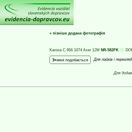
«
пізніше додана фотографія
Karosa C 956.1074 Axer 12M
NR-582FK
DO
Для лайків і перегл
3
мені подобається
Для додав