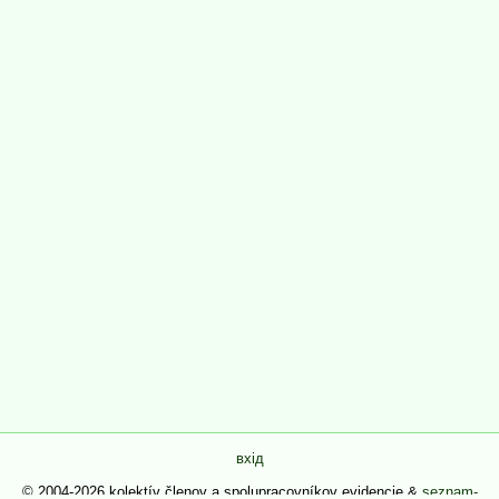
вхід
© 2004-2026 kolektív členov a spolupracovníkov evidencie &
seznam-