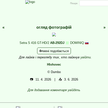
Пошук
«
огляд фотографій
»
Setra S 416 GT-HD/2
AB-292DJ
DOMINIQ
4
мені подобається
Для лайків і перегляду тих, хто лайкнув
увійти
.
Hlohovec
© Dumbo
📷
11. 4. 2026
📤
3. 6. 2026
Для додавання коментаря увійдіть