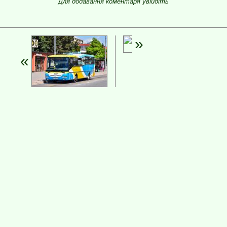
Для додавання коментаря увійдіть