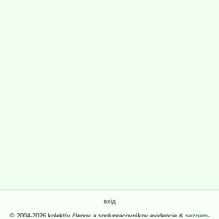
вхід
© 2004-2026 kolektív členov a spolupracovníkov evidencie &
seznam-