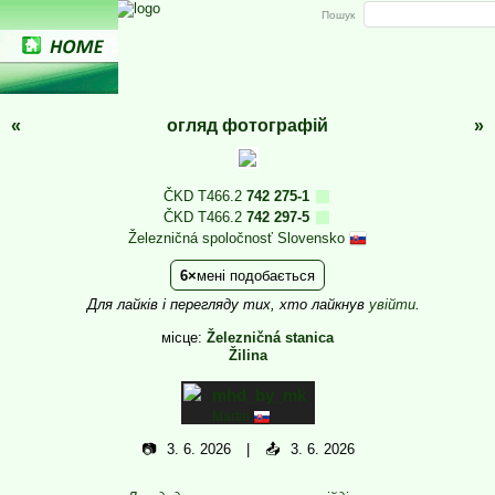
Пошук
«
огляд фотографій
»
ČKD T466.2
742 275-1
ČKD T466.2
742 297-5
Železničná spoločnosť Slovensko
6
мені подобається
Для лайків і перегляду тих, хто лайкнув
увійти
.
місце:
Železničná stanica
Žilina
mhd_by_mk
Martin
📷
3. 6. 2026
📤
3. 6. 2026