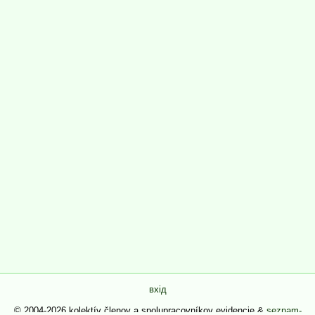
вхід
© 2004-2026 kolektív členov a spolupracovníkov evidencie &
seznam-