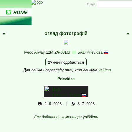
Пошук
«
огляд фотографій
»
Iveco Arway 12M
ZV-301CI
SAD Prievidza
2
мені подобається
Для лайків і перегляду тих, хто лайкнув
увійти
.
Prievidza
Balu
Rimavska Sobota
📷
2. 6. 2026
📤
8. 7. 2026
Для додавання коментаря увійдіть