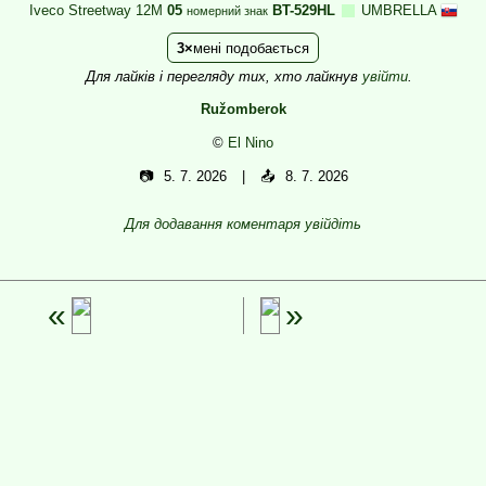
Iveco Streetway 12M
05
BT-529HL
UMBRELLA
номерний знак
3
мені подобається
Для лайків і перегляду тих, хто лайкнув
увійти
.
Ružomberok
©
El Nino
📷
5. 7. 2026
📤
8. 7. 2026
Для додавання коментаря увійдіть