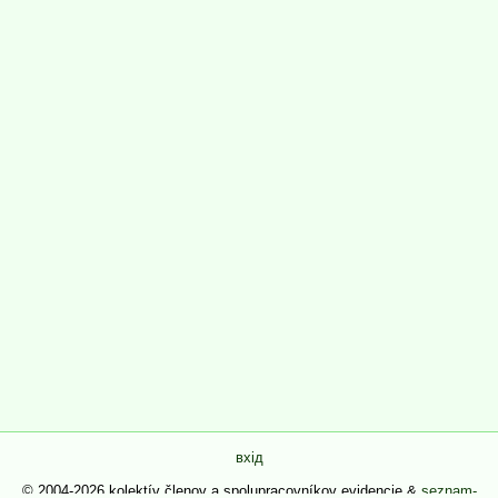
вхід
© 2004-2026 kolektív členov a spolupracovníkov evidencie &
seznam-