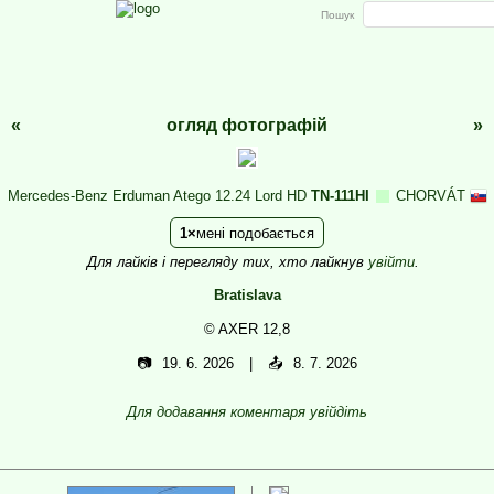
Пошук
«
огляд фотографій
»
Mercedes-Benz Erduman Atego 12.24 Lord HD
TN-111HI
CHORVÁT
1
мені подобається
Для лайків і перегляду тих, хто лайкнув
увійти
.
Bratislava
© AXER 12,8
📷
19. 6. 2026
📤
8. 7. 2026
Для додавання коментаря увійдіть