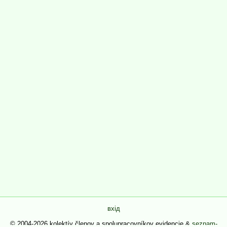
вхід
© 2004-2026 kolektív členov a spolupracovníkov evidencie &
seznam-