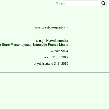
Пошук
новіша фотографія
»
місце:
Hlavná stanica
a
-
Staré Mesto
, вулиця
Námestie Franza Liszta
© domcol04
знято
31. 5. 2019
опубліковано
3. 6. 2019