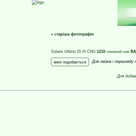
«
старіша фотографія
Solaris Urbino 15 III CNG
1210
BA
номерний знак
Для лайків і перегляду
мені подобається
Для додав