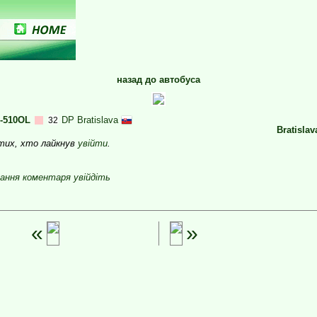
назад до автобуса
-510OL
DP Bratislava
32
Bratislav
 тих, хто лайкнув
увійти
.
ання коментаря увійдіть