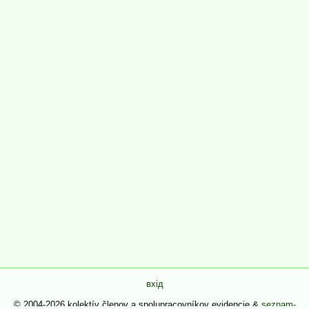
вхід
© 2004-2026 kolektív členov a spolupracovníkov evidencie &
seznam-