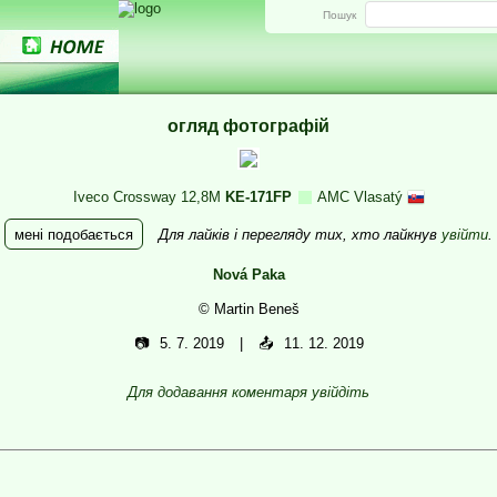
Пошук
огляд фотографій
Iveco Crossway 12,8M
KE-171FP
AMC Vlasatý
мені подобається
Для лайків і перегляду тих, хто лайкнув
увійти
.
Nová Paka
© Martin Beneš
📷
5. 7. 2019
📤
11. 12. 2019
Для додавання коментаря увійдіть