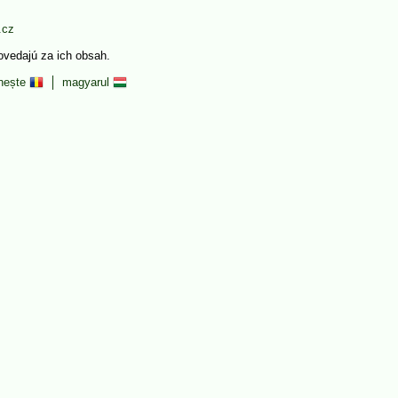
.cz
povedajú za ich obsah.
nește
magyarul