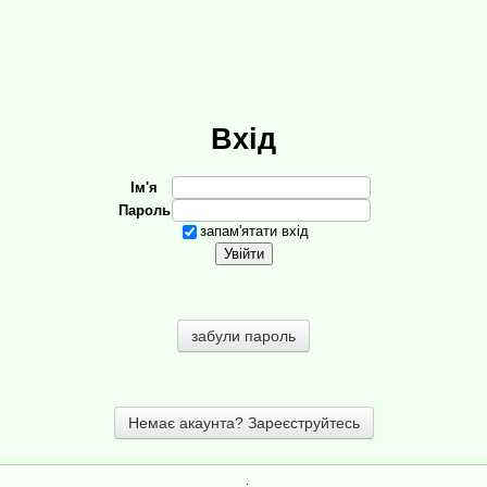
Вхід
Ім'я
Пароль
запам'ятати вхід
забули пароль
Немає акаунта? Зареєструйтесь