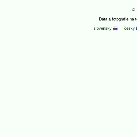
© 
Dáta a fotografie na 
slovensky
česky