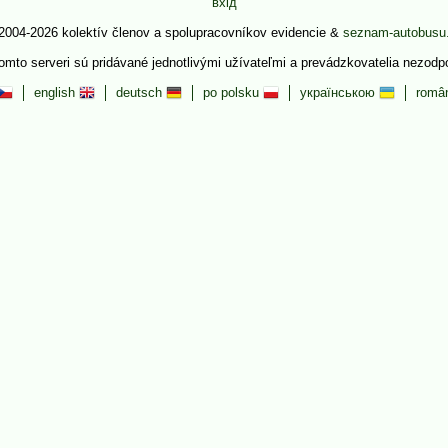
вхід
2004-2026 kolektív členov a spolupracovníkov evidencie &
seznam-autobusu
tomto serveri sú pridávané jednotlivými užívateľmi a prevádzkovatelia nezod
english
deutsch
po polsku
українською
româ