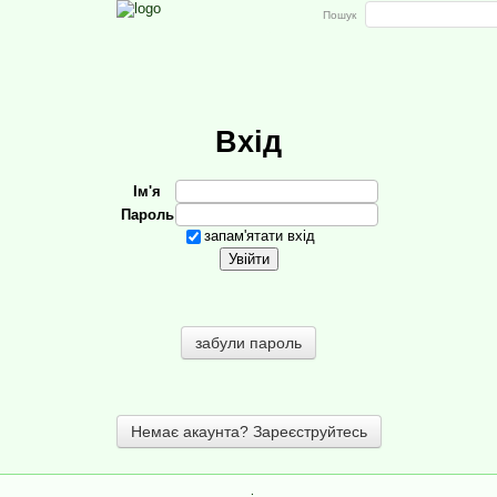
Пошук
Вхід
Ім'я
Пароль
запам'ятати вхід
забули пароль
Немає акаунта? Зареєструйтесь