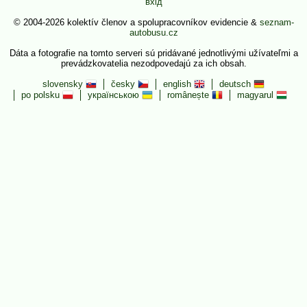
вхід
© 2004-2026 kolektív členov a spolupracovníkov evidencie &
seznam-
autobusu.cz
Dáta a fotografie na tomto serveri sú pridávané jednotlivými užívateľmi a
prevádzkovatelia nezodpovedajú za ich obsah.
slovensky
česky
english
deutsch
po polsku
українською
românește
magyarul