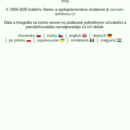
вхід
© 2004-2026 kolektív členov a spolupracovníkov evidencie &
seznam-
autobusu.cz
Dáta a fotografie na tomto serveri sú pridávané jednotlivými užívateľmi a
prevádzkovatelia nezodpovedajú za ich obsah.
slovensky
česky
english
deutsch
po polsku
українською
românește
magyarul