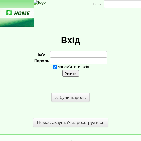
Пошук
Вхід
Ім'я
Пароль
запам'ятати вхід
забули пароль
Немає акаунта? Зареєструйтесь