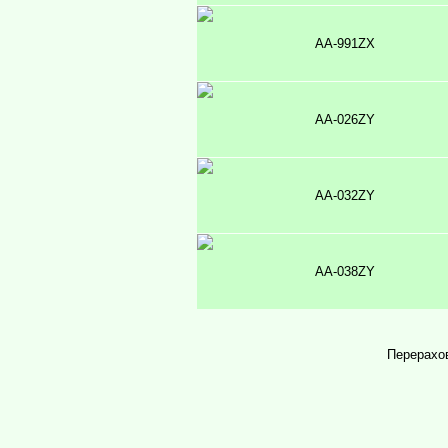
AA-991ZX
AA-026ZY
AA-032ZY
AA-038ZY
Перерахов