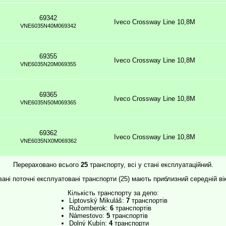
69342
Iveco Crossway Line 10,8M
VNE6035N40M069342
69355
Iveco Crossway Line 10,8M
VNE6035N20M069355
69365
Iveco Crossway Line 10,8M
VNE6035N50M069365
69362
Iveco Crossway Line 10,8M
VNE6035NX0M069362
Перераховано всього
25
транспорту, всі у стані експлуатаційний.
ані поточні експлуатовані транспорти (25) мають приблизний середній ві
Кількість транспорту за депо:
Liptovský Mikuláš:
7
транспортів
Ružomberok:
6
транспортів
Námestovo:
5
транспортів
Dolný Kubín:
4
транспорти