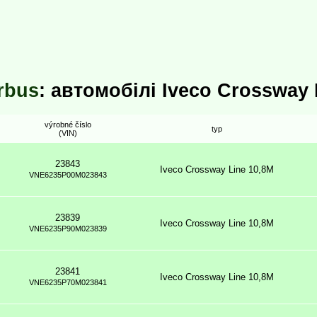
orbus
: автомобілі Iveco Crossway 
výrobné číslo
typ
(VIN)
23843
Iveco Crossway Line 10,8M
VNE6235P00M023843
23839
Iveco Crossway Line 10,8M
VNE6235P90M023839
23841
Iveco Crossway Line 10,8M
VNE6235P70M023841