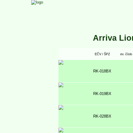
Arriva Li
EČV / ŠPZ
ev. číslo
RK-018BX
RK-019BX
RK-028BX