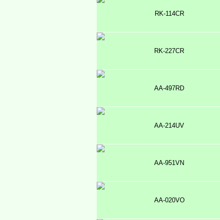
RK-114CR
RK-227CR
AA-497RD
AA-214UV
AA-951VN
AA-020VO