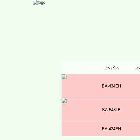
EČV / ŠPZ
ev
BA-434EH
BA-548LB
BA-424EH