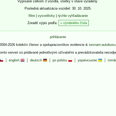
Vypísané celkom 3 vozidlá, všetky v stave vyradený.
Posledná aktualizácia vozidiel: 30. 10. 2025.
filtre
|
vysvetlivky
|
rýchle vyhľadávanie
Zoradiť výpis podľa:
výrobného čísla
prihlásenie
2004-2026 kolektív členov a spolupracovníkov evidencie &
seznam-autobusu
tomto serveri sú pridávané jednotlivými užívateľmi a prevádzkovatelia nezod
english
deutsch
po polsku
українською
româ