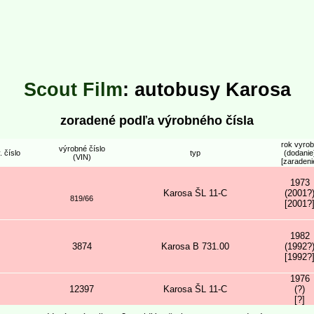
Scout Film
: autobusy Karosa
zoradené podľa výrobného čísla
rok vyro
výrobné číslo
. číslo
typ
(dodanie
(VIN)
[zaradeni
1973
Karosa ŠL 11-C
(2001?
819/66
[2001?
1982
3874
Karosa B 731.00
(1992?
[1992?
1976
12397
Karosa ŠL 11-C
(?)
[?]