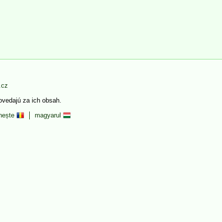
.cz
povedajú za ich obsah.
nește
magyarul