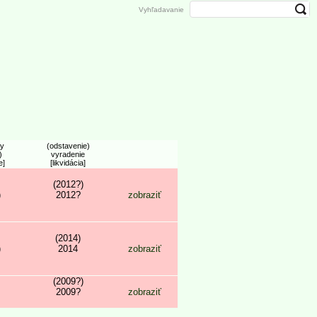
Vyhľadavanie
by
(odstavenie)
)
vyradenie
e]
[likvidácia]
(2012?)
)
2012?
zobraziť
]
(2014)
)
2014
zobraziť
]
(2009?)
2009?
zobraziť