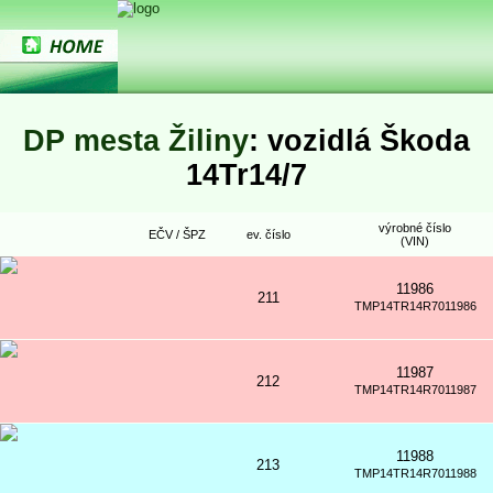
DP mesta Žiliny
: vozidlá Škoda
14Tr14/7
výrobné číslo
EČV / ŠPZ
ev. číslo
(VIN)
11986
211
TMP14TR14R7011986
11987
212
TMP14TR14R7011987
11988
213
TMP14TR14R7011988