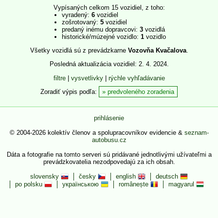
Vypísaných celkom 15 vozidiel, z toho:
vyradený:
6
vozidiel
zošrotovaný:
5
vozidiel
predaný inému dopravcovi:
3
vozidlá
historické/múzejné vozidlo:
1
vozidlo
Všetky vozidlá sú z prevádzkarne
Vozovňa Kvačalova
.
Posledná aktualizácia vozidiel: 2. 4. 2024.
filtre
|
vysvetlivky
|
rýchle vyhľadávanie
Zoradiť výpis podľa:
predvoleného zoradenia
prihlásenie
© 2004-2026 kolektív členov a spolupracovníkov evidencie &
seznam-
autobusu.cz
Dáta a fotografie na tomto serveri sú pridávané jednotlivými užívateľmi a
prevádzkovatelia nezodpovedajú za ich obsah.
slovensky
česky
english
deutsch
po polsku
українською
românește
magyarul