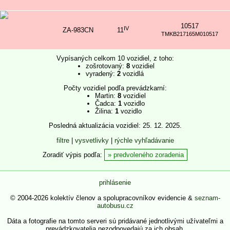
10517
IV
ZA-983CN
11
TMKB217165M010517
Vypísaných celkom 10 vozidiel, z toho:
zošrotovaný:
8
vozidiel
vyradený:
2
vozidlá
Počty vozidiel podľa prevádzkarní:
Martin:
8
vozidiel
Čadca:
1
vozidlo
Žilina:
1
vozidlo
Posledná aktualizácia vozidiel: 25. 12. 2025.
filtre
|
vysvetlivky
|
rýchle vyhľadávanie
Zoradiť výpis podľa:
predvoleného zoradenia
prihlásenie
© 2004-2026 kolektív členov a spolupracovníkov evidencie &
seznam-
autobusu.cz
Dáta a fotografie na tomto serveri sú pridávané jednotlivými užívateľmi a
prevádzkovatelia nezodpovedajú za ich obsah.