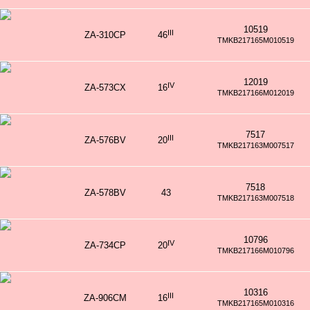
10519
III
ZA-310CP
46
TMKB217165M010519
12019
IV
ZA-573CX
16
TMKB217166M012019
7517
III
ZA-576BV
20
TMKB217163M007517
7518
ZA-578BV
43
TMKB217163M007518
10796
IV
ZA-734CP
20
TMKB217166M010796
10316
III
ZA-906CM
16
TMKB217165M010316