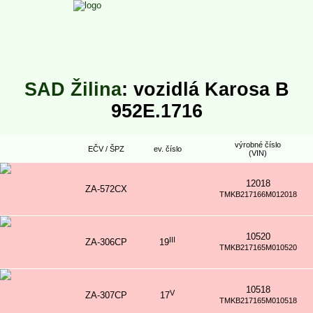
SAD Žilina
: vozidlá Karosa B
952E.1716
výrobné číslo
EČV / ŠPZ
ev. číslo
(VIN)
12018
ZA-572CX
TMKB217166M012018
10520
III
ZA-306CP
19
TMKB217165M010520
10518
V
ZA-307CP
17
TMKB217165M010518