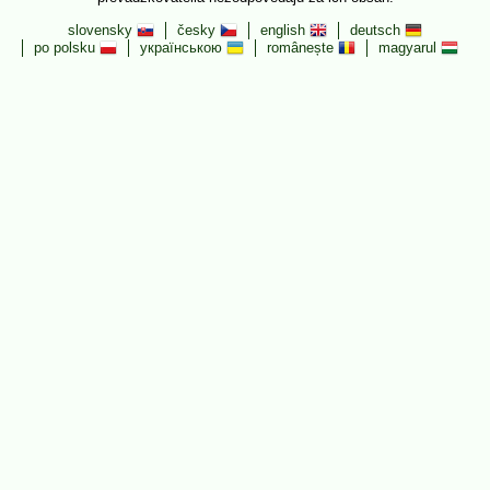
slovensky
česky
english
deutsch
po polsku
українською
românește
magyarul