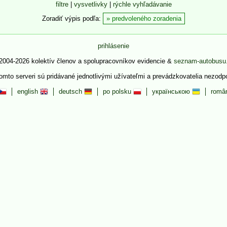
filtre
|
vysvetlivky
|
rýchle vyhľadávanie
Zoradiť výpis podľa:
predvoleného zoradenia
prihlásenie
2004-2026 kolektív členov a spolupracovníkov evidencie &
seznam-autobusu
tomto serveri sú pridávané jednotlivými užívateľmi a prevádzkovatelia nezod
english
deutsch
po polsku
українською
româ