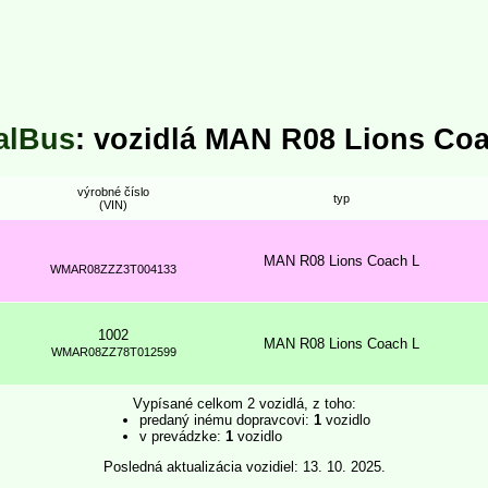
alBus
: vozidlá MAN R08 Lions Co
výrobné číslo
typ
(VIN)
MAN R08 Lions Coach L
WMAR08ZZZ3T004133
1002
MAN R08 Lions Coach L
WMAR08ZZ78T012599
Vypísané celkom 2 vozidlá, z toho:
predaný inému dopravcovi:
1
vozidlo
v prevádzke:
1
vozidlo
Posledná aktualizácia vozidiel: 13. 10. 2025.