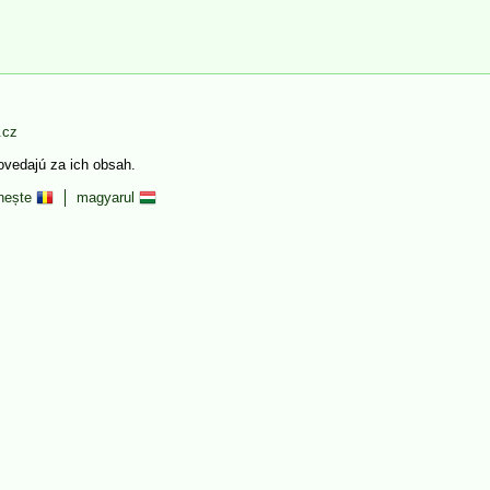
.cz
povedajú za ich obsah.
nește
magyarul