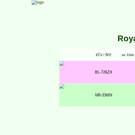
Roy
EČV / ŠPZ
ev. číslo
BL-726ZX
NR-336IN