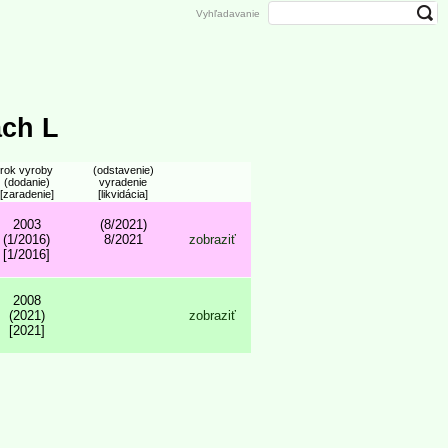
Vyhľadavanie
ach L
rok vyroby
(odstavenie)
(dodanie)
vyradenie
[zaradenie]
[likvidácia]
2003
(8/2021)
(1/2016)
8/2021
zobraziť
[1/2016]
2008
(2021)
zobraziť
[2021]