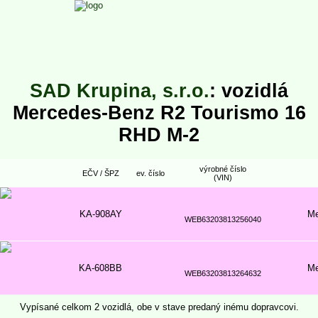
SAD Krupina, s.r.o.
: vozidlá
Mercedes-Benz R2 Tourismo 16
RHD M-2
výrobné číslo
EČV / ŠPZ
ev. číslo
(VIN)
KA-908AY
Me
WEB63203813256040
KA-608BB
Me
WEB63203813264632
Vypísané celkom 2 vozidlá, obe v stave predaný inému dopravcovi.