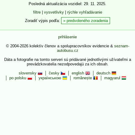
Posledná aktualizácia vozidiel: 29. 11. 2025.
filtre
|
vysvetlivky
|
rýchle vyhľadávanie
Zoradiť výpis podľa:
predvoleného zoradenia
prihlásenie
© 2004-2026 kolektív členov a spolupracovníkov evidencie &
seznam-
autobusu.cz
Dáta a fotografie na tomto serveri sú pridávané jednotlivými užívateľmi a
prevádzkovatelia nezodpovedajú za ich obsah.
slovensky
česky
english
deutsch
po polsku
українською
românește
magyarul