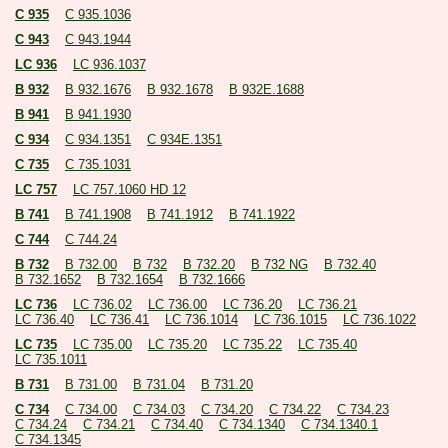
C 935
C 935.1036
C 943
C 943.1944
LC 936
LC 936.1037
B 932
B 932.1676
B 932.1678
B 932E.1688
B 941
B 941.1930
C 934
C 934.1351
C 934E.1351
C 735
C 735.1031
LC 757
LC 757.1060 HD 12
B 741
B 741.1908
B 741.1912
B 741.1922
C 744
C 744.24
B 732
B 732.00
B 732
B 732.20
B 732 NG
B 732.40
B 732.1652
B 732.1654
B 732.1666
LC 736
LC 736.02
LC 736.00
LC 736.20
LC 736.21
LC 736.40
LC 736.41
LC 736.1014
LC 736.1015
LC 736.1022
LC 735
LC 735.00
LC 735.20
LC 735.22
LC 735.40
LC 735.1011
B 731
B 731.00
B 731.04
B 731.20
C 734
C 734.00
C 734.03
C 734.20
C 734.22
C 734.23
C 734.24
C 734.21
C 734.40
C 734.1340
C 734.1340.1
C 734.1345