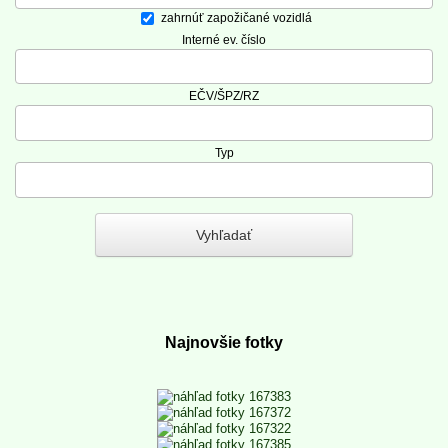
zahrnúť zapožičané vozidlá
Interné ev. číslo
EČV/ŠPZ/RZ
Typ
Najnovšie fotky