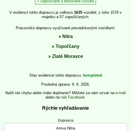
zapožičané a testované vozidlá
V evidencii tohto dopravcu je celkovo
1635
vozidiel, z toho 1578 v
majetku a 57 zapožičaných.
Pracovisko dopravcu využívané prevádzkovými vozidlami:
Nitra
Topoľčany
Zlaté Moravce
Stav evidencie tohto dopravcu
kompletná
Posledná úprava: 9. 8. 2026.
Našli ste chybu alebo máte doplnenie? Môžete sa nám ozvať na
e-mail
alebo na
náš Facebook
.
Rýchle vyhľadávanie
Dopravca