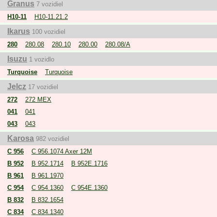
Granus
7 vozidiel
autobusy.
H10-11
H10-11.21.2
Ikarus
100 vozidiel
280
280.08
280.10
280.00
280.08/A
Isuzu
1 vozidlo
Turquoise
Turquoise
Jelcz
17 vozidiel
272
272 MEX
041
041
043
043
Karosa
982 vozidiel
C 956
C 956.1074 Axer 12M
B 952
B 952.1714
B 952E.1716
B 961
B 961.1970
C 954
C 954.1360
C 954E.1360
B 832
B 832.1654
C 834
C 834.1340