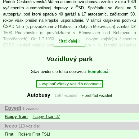
Podnik Československá štátna automobilová doprava vznikol v roku 1949
vyčlenením automobilovej dopravy z ČSD. Spočiatku sa členil na 6
autospráv, pod ktoré spadalo 40 garáží a 17 autostaníc, začiatkom 50.
rokov však prešiel na krajské usporiadanie.
V rámci krajského podniku
ČSAD Nitra (s prevádzkami v Hlohovci a Zlatých Moravciach) vznikol DZ
1503 Partizánske (s prevádzkami v Bánovciach nad Bebravou a
Topoľčanoch). Od 1.7.1960, v súvislosti s novým krajským členením
čítať ďalej
ČSSR, vznikol krajský podnik ČSAD Bratislava n. p., ktorého súčasťou
boli dopravné závody
ČSAD Nitra
(DZ 807) a
ČSAD Topoľčany
(DZ 810).
Pod ČSAD Nitra boli organizačne začlenené ešte prevádzky Vráble a
Vozidlový park
Zlaté Moravce, pod ČSAD Topoľčany prevádzky Bánovce nad Bebravou
a Partizánske.
Stav evidencie tohto dopravcu
kompletná
V roku 1989 vznikli samostatné závody
ČSAD Vráble
(OZ 824) a
ČSAD
vypísať všetky vozidlá dopravcu
Zlaté Moravce
(OZ 823).
Autobusy
V roku 1993 došlo k osamostatneniu nákladnej dopravy do podnikov
NAD
1567 vozidiel
prehľad vozidiel
a osobná doprava bola prevedená do odštepných závodov štátneho
podniku SAD Bratislava, z ktorého boli v roku 1996 vyčlenené
Egyedi
1 vozidlo
samostatné podniky
SAD Nitra
,
SAD Topoľčany
,
SAD Zlaté Moravce
Happy Train
Happy Train 37
a
SAD Vráble
.
Iveco
V roku 1999 došlo k reorganizcáii (podniky SAD sa spojili do 17 väčších
113 vozidiel
celkov), k SAD Nitra sa pričlenili bývalý podnik SAD Vráble, SAD Zlaté
First
Rošero First FSLI
Moravce a časť podniku SAD Topoľčany bez prevádzky Partizánske,