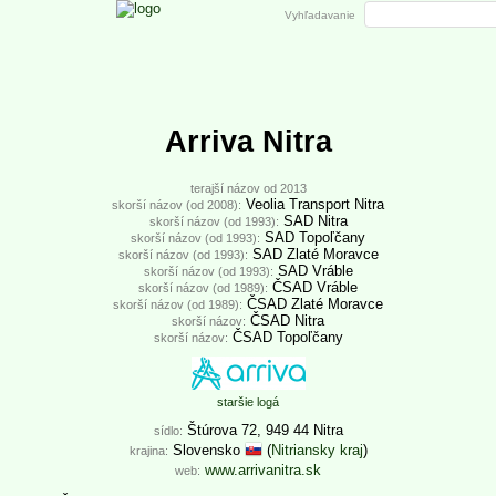
Vyhľadavanie
Arriva Nitra
terajší názov od 2013
Veolia Transport Nitra
skorší názov (od 2008):
SAD Nitra
skorší názov (od 1993):
SAD Topoľčany
skorší názov (od 1993):
SAD Zlaté Moravce
skorší názov (od 1993):
SAD Vráble
skorší názov (od 1993):
ČSAD Vráble
skorší názov (od 1989):
ČSAD Zlaté Moravce
skorší názov (od 1989):
ČSAD Nitra
skorší názov:
ČSAD Topoľčany
skorší názov:
staršie logá
Štúrova 72, 949 44 Nitra
sídlo:
Slovensko
(
Nitriansky kraj
)
krajina:
www.arrivanitra.sk
web: