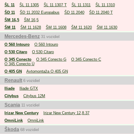
ŠL 11
ŠL 11.1305
ŠL 11.1307 T
ŠL 11.1311
ŠL 11.1310
ŠD 11
ŠD 11.2032 Europabus
ŠD 11.2040
ŠD 11.2040 T
ŠM 16,5
ŠM 16,5
ŠM 11
ŠM 11.1628
ŠM 11.1608
ŠM 11.1620
ŠM 11.1630
Mercedes-Benz
31 vozidiel
O 560 Intouro
O 560 Intouro
O 530 Citaro
O 530 Citaro
O 345 Conecto
O 345 Conecto G
O 345 Conecto C
O 345 Conecto Ü
O 405 GN
Avtomontaža O 405 GN
Renault
6 vozidiel
Iliade
Iliade GTX
Citybus
Citybus 12M
Scania
11 vozidiel
Irizar New Century
Irizar New Century 12,8.37
OmniLink
OmniLink
Škoda
68 vozidiel