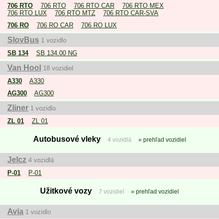
706 RTO
706 RTO
706 RTO CAR
706 RTO MEX
706 RTO LUX
706 RTO MTZ
706 RTO CAR-SVA
706 RO
706 RO CAR
706 RO LUX
SlovBus
1 vozidlo
SB 134
SB 134.00 NG
Van Hool
18 vozidiel
A330
A330
AG300
AG300
Zliner
1 vozidlo
ZL 01
ZL 01
Autobusové vleky
4 vozidlá
prehľad vozidiel
Jelcz
4 vozidlá
P-01
P-01
Užitkové vozy
7 vozidiel
prehľad vozidiel
Avia
1 vozidlo