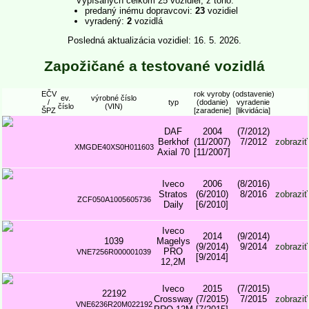
Vypísaných celkom 25 vozidiel, z toho:
predaný inému dopravcovi:
23
vozidiel
vyradený:
2
vozidlá
Posledná aktualizácia vozidiel: 16. 5. 2026.
Zapožičané a testované vozidlá
EČV
rok vyroby
(odstavenie)
ev.
výrobné číslo
/
typ
(dodanie)
vyradenie
číslo
(VIN)
ŠPZ
[zaradenie]
[likvidácia]
DAF
2004
(7/2012)
Berkhof
(11/2007)
7/2012
zobraziť
XMGDE40XS0H011603
Axial 70
[11/2007]
Iveco
2006
(8/2016)
Stratos
(6/2010)
8/2016
zobraziť
ZCF050A1005605736
Daily
[6/2010]
Iveco
2014
(9/2014)
1039
Magelys
(9/2014)
9/2014
zobraziť
PRO
VNE7256R000001039
[9/2014]
12,2M
Iveco
2015
(7/2015)
22192
Crossway
(7/2015)
7/2015
zobraziť
VNE6236R20M022192