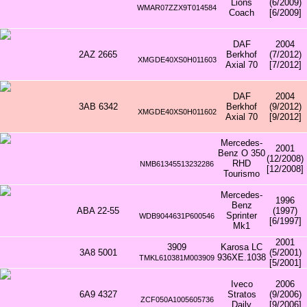
Lions
(6/2009)
WMAR07ZZX9T014584
Coach
[6/2009]
DAF
2004
2AZ 2665
Berkhof
(7/2012)
XMGDE40XS0H011603
Axial 70
[7/2012]
DAF
2004
3AB 6342
Berkhof
(9/2012)
XMGDE40XS0H011602
Axial 70
[9/2012]
Mercedes-
2001
Benz O 350
(12/2008)
RHD
NMB61345513232286
[12/2008]
Tourismo
Mercedes-
1996
Benz
ABA 22-55
(1997)
Sprinter
WDB9044631P600546
[6/1997]
Mk1
2001
3909
Karosa LC
3A8 5001
(5/2001)
936XE.1038
TMKL610381M003909
[5/2001]
Iveco
2006
6A9 4327
Stratos
(9/2006)
ZCF050A1005605736
Daily
[9/2006]