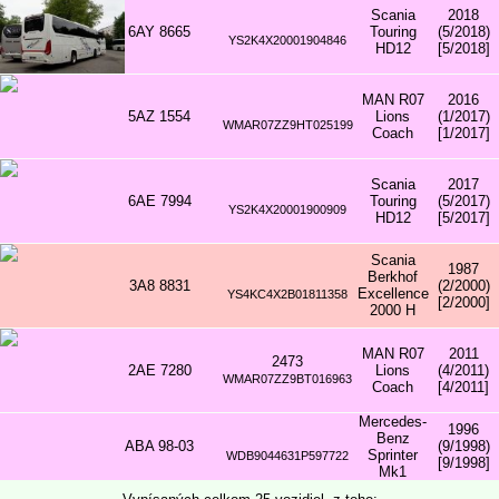
Scania
2018
6AY 8665
Touring
(5/2018)
YS2K4X20001904846
HD12
[5/2018]
MAN R07
2016
5AZ 1554
Lions
(1/2017)
WMAR07ZZ9HT025199
Coach
[1/2017]
Scania
2017
6AE 7994
Touring
(5/2017)
YS2K4X20001900909
HD12
[5/2017]
Scania
1987
Berkhof
3A8 8831
(2/2000)
Excellence
YS4KC4X2B01811358
[2/2000]
2000 H
MAN R07
2011
2473
2AE 7280
Lions
(4/2011)
WMAR07ZZ9BT016963
Coach
[4/2011]
Mercedes-
1996
Benz
ABA 98-03
(9/1998)
Sprinter
WDB9044631P597722
[9/1998]
Mk1