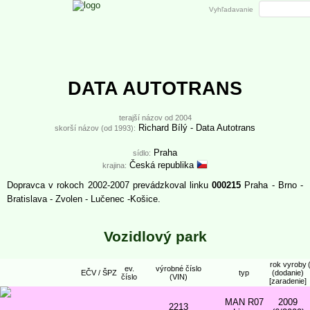
Vyhľadavanie
DATA AUTOTRANS
terajší názov od 2004
Richard Bílý - Data Autotrans
skorší názov (od 1993):
Praha
sídlo:
Česká republika
krajina:
Dopravca v rokoch 2002-2007 prevádzkoval linku
000215
Praha - Brno -
Bratislava - Zvolen - Lučenec -Košice.
Vozidlový park
rok vyroby
ev.
výrobné číslo
EČV / ŠPZ
typ
(dodanie)
číslo
(VIN)
[zaradenie]
MAN R07
2009
2213