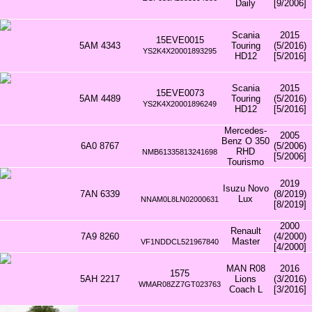
Daily
[9/2006]
Scania
2015
15EVE0015
5AM 4343
Touring
(5/2016)
YS2K4X20001893295
HD12
[5/2016]
Scania
2015
15EVE0073
5AM 4489
Touring
(5/2016)
YS2K4X20001896249
HD12
[5/2016]
Mercedes-
2005
Benz O 350
6A0 8767
(5/2006)
RHD
NMB61335813241698
[5/2006]
Tourismo
2019
Isuzu Novo
7AN 6339
(8/2019)
Lux
NNAM0L8LN02000631
[8/2019]
2000
Renault
7A9 8260
(4/2000)
Master
VF1NDDCL521967840
[4/2000]
MAN R08
2016
1575
5AH 2217
Lions
(3/2016)
WMAR08ZZ7GT023763
Coach L
[3/2016]