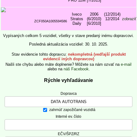
PRO 12M
[7/2015]
Iveco
2006
(12/2014)
Stratos
(6/2010)
12/2014
zobraziť
ZCF050A1005594586
Daily
[6/2010]
Vypísaných celkom 5 vozidiel, všetky v stave predaný inému dopravcovi.
Posledná aktualizácia vozidiel: 30. 10. 2025.
Stav evidencie tohto dopravcu
nekompletná (vedľajší produkt
evidencií iných dopravcov)
Našli ste chybu alebo máte doplnenie? Môžete sa nám ozvať na
e-mail
alebo na
náš Facebook
.
Rýchle vyhľadávanie
Dopravca
zahrnúť zapožičané vozidlá
Interné ev. číslo
EČV/ŠPZ/RZ