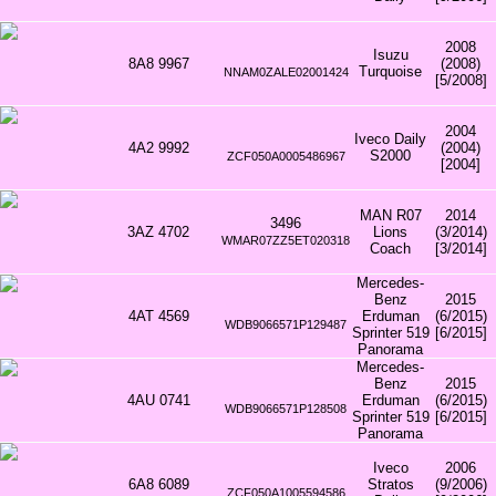
2008
Isuzu
8A8 9967
(2008)
Turquoise
NNAM0ZALE02001424
[5/2008]
2004
Iveco Daily
4A2 9992
(2004)
S2000
ZCF050A0005486967
[2004]
MAN R07
2014
3496
3AZ 4702
Lions
(3/2014)
WMAR07ZZ5ET020318
Coach
[3/2014]
Mercedes-
Benz
2015
4AT 4569
Erduman
(6/2015)
WDB9066571P129487
Sprinter 519
[6/2015]
Panorama
Mercedes-
Benz
2015
4AU 0741
Erduman
(6/2015)
WDB9066571P128508
Sprinter 519
[6/2015]
Panorama
Iveco
2006
6A8 6089
Stratos
(9/2006)
ZCF050A1005594586