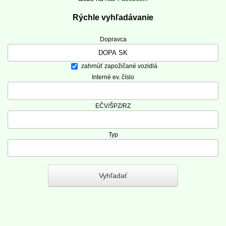
Rýchle vyhľadávanie
Dopravca
zahrnúť zapožičané vozidlá
Interné ev. číslo
EČV/ŠPZ/RZ
Typ