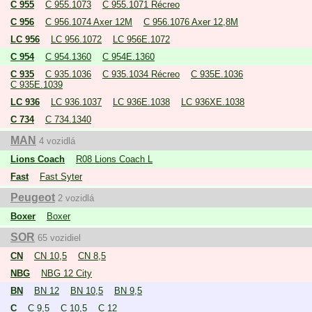
C 955
C 955.1073
C 955.1071 Récreo
C 956
C 956.1074 Axer 12M
C 956.1076 Axer 12,8M
LC 956
LC 956.1072
LC 956E.1072
C 954
C 954.1360
C 954E.1360
C 935
C 935.1036
C 935.1034 Récreo
C 935E.1036
C 935E.1039
LC 936
LC 936.1037
LC 936E.1038
LC 936XE.1038
C 734
C 734.1340
MAN
4 vozidlá
Lions Coach
R08 Lions Coach L
Fast
Fast Syter
Peugeot
2 vozidlá
Boxer
Boxer
SOR
65 vozidiel
CN
CN 10,5
CN 8,5
NBG
NBG 12 City
BN
BN 12
BN 10,5
BN 9,5
C
C 9,5
C 10,5
C 12