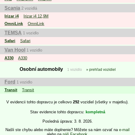
Scania
2 vozidlá
Irizar i4
Irizar i4 12,9M
OmniLink
OmniLink
TEMSA
1 vozidlo
Safari
Safari
Van Hool
1 vozidlo
A330
A330
Osobní automobily
1 vozidlo
prehľad vozidiel
Ford
1 vozidlo
Transit
Transit
V evidencii tohto dopravcu je celkovo
292
vozidiel (všetky v majetku).
Stav evidencie tohto dopravcu
kompletná
Posledná úprava: 3. 8. 2026.
Našli ste chybu alebo máte doplnenie? Môžete sa nám ozvať na
e-mail
alebo na
náš Facebook
.