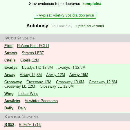
Stav evidencie tohto dopravcu
kompletná
vypísať všetky vozidlá dopravcu
Autobusy
291 vozidiel
prehľad vozidiel
Iveco
94 vozidiel
First
Rošero First FCLLI
Stratos
Stratos LE37
Citelis
Citelis 12M
Evadys
Evadys HD 12,8M
Evadys H 12,8M
Arway
Arway 12,8M
Arway 12M
Arway 15M
Crossway
Crossway 12M
Crossway 10,6M
Crossway 12,8M
Crossway LE 12M
Crossway LE 12,8M
Wing
Indcar Wing
Auwärter
Auwärter Panorama
Daily
Daily
Karosa
54 vozidiel
B 952
B 952E.1716