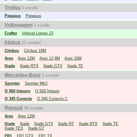
Troliga
2 vozidlá
Pegasus
Pegasus
Volkswagen
1 vozidlo
Crafter
Vehixel Ligneo 23
Irisbus
22 vozidiel
Citybus
Citybus 18M
Ares
Ares 12M
Ares 12,8M
Ares 15M
Iliade
Iliade RTX
Iliade GTX
Iliade TE
Mercedes-Benz
5 vozidiel
Sprinter
Sprinter Mk2
O 560 Intouro
O 560 Intouro
O 345 Conecto
O 345 Conecto C
Renault
38 vozidiel
Ares
Ares 12M
Iliade
Iliade
Iliade GTX
Iliade RT
Iliade RTX
Iliade TE
Iliade TEX
Iliade GT
FR1
FR1 GTX
FR1 TX