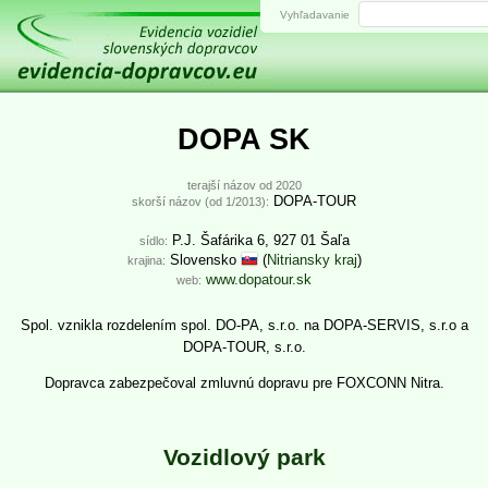
Vyhľadavanie
DOPA SK
terajší názov od 2020
DOPA-TOUR
skorší názov (od 1/2013):
P.J. Šafárika 6, 927 01 Šaľa
sídlo:
Slovensko
(
Nitriansky kraj
)
krajina:
www.dopatour.sk
web:
Spol. vznikla rozdelením spol. DO-PA, s.r.o. na
DOPA-SERVIS, s.r.o a
DOPA-TOUR, s.r.o.
Dopravca zabezpečoval zmluvnú dopravu pre FOXCONN Nitra.
Vozidlový park