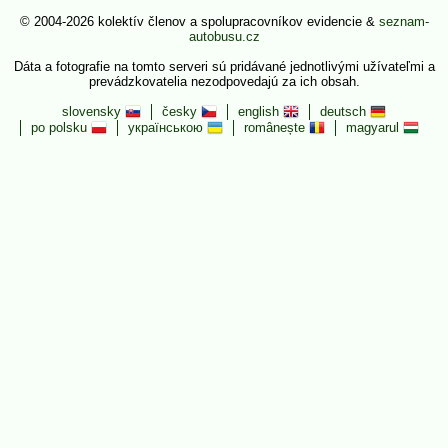
© 2004-2026 kolektív členov a spolupracovníkov evidencie &
seznam-
autobusu.cz
Dáta a fotografie na tomto serveri sú pridávané jednotlivými užívateľmi a
prevádzkovatelia nezodpovedajú za ich obsah.
slovensky
česky
english
deutsch
po polsku
українською
românește
magyarul