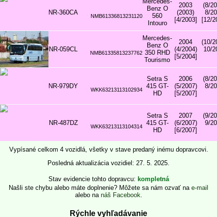
Mercedes-
2003
(8/2
Benz O
NR-360CA
(2003)
8/2
560
NMB61336813231120
[4/2003]
[12/2
Intouro
Mercedes-
2004
(10/2
Benz O
NR-059CL
(4/2004)
10/2
350 RHD
NMB61335813237762
[5/2004]
Tourismo
Setra S
2006
(8/2
NR-979DY
415 GT-
(5/2007)
8/2
WKK63213113102934
HD
[5/2007]
Setra S
2007
(9/2
NR-487DZ
415 GT-
(6/2007)
9/2
WKK63213113104314
HD
[6/2007]
Vypísané celkom 4 vozidlá, všetky v stave predaný inému dopravcovi.
Posledná aktualizácia vozidiel: 27. 5. 2025.
Stav evidencie tohto dopravcu
kompletná
Našli ste chybu alebo máte doplnenie? Môžete sa nám ozvať na
e-mail
alebo na
náš Facebook
.
Rýchle vyhľadávanie