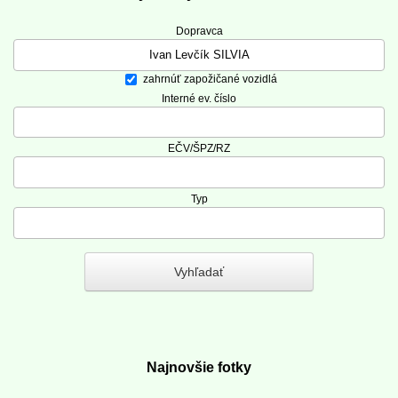
Dopravca
zahrnúť zapožičané vozidlá
Interné ev. číslo
EČV/ŠPZ/RZ
Typ
Najnovšie fotky