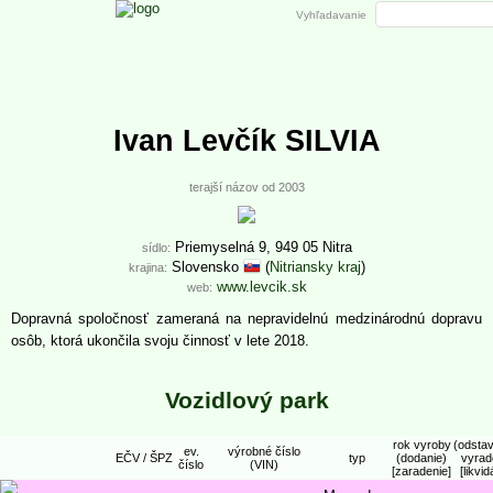
Vyhľadavanie
Ivan Levčík SILVIA
terajší názov od 2003
Priemyselná 9, 949 05 Nitra
sídlo:
Slovensko
(
Nitriansky kraj
)
krajina:
www.levcik.sk
web:
Dopravná spoločnosť zameraná na nepravidelnú medzinárodnú dopravu
osôb, ktorá ukončila svoju činnosť v lete 2018.
Vozidlový park
rok vyroby
(odstav
ev.
výrobné číslo
EČV / ŠPZ
typ
(dodanie)
vyrad
číslo
(VIN)
[zaradenie]
[likvid