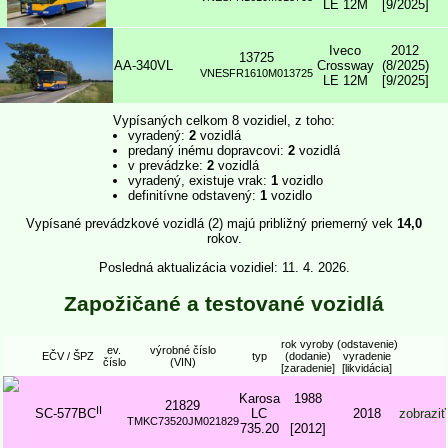
LE 12M
[9/2025]
Iveco
2012
13725
AA-340VL
Crossway
(8/2025)
VNESFR1610M013725
LE 12M
[9/2025]
Vypísaných celkom 8 vozidiel, z toho:
vyradený:
2
vozidlá
predaný inému dopravcovi:
2
vozidlá
v prevádzke:
2
vozidlá
vyradený, existuje vrak:
1
vozidlo
definitívne odstavený:
1
vozidlo
Vypísané prevádzkové vozidlá (2) majú približný priemerný vek
14,0
rokov.
Posledná aktualizácia vozidiel: 11. 4. 2026.
Zapožičané a testované vozidlá
rok vyroby
(odstavenie)
ev.
výrobné číslo
EČV / ŠPZ
typ
(dodanie)
vyradenie
číslo
(VIN)
[zaradenie]
[likvidácia]
Karosa
1988
21829
II
SC-577BC
LC
2018
zobraziť
TMKC73520JM021829
735.20
[2012]