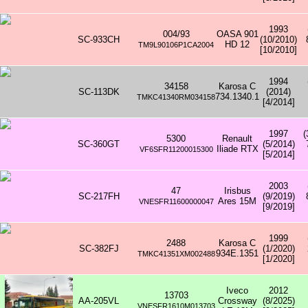
1993
004/93
OASA 901
SC-933CH
(10/2010)
HD 12
TM9L90106P1CA2004
[10/2010]
1994
34158
Karosa C
SC-113DK
(2014)
734.1340.1
TMKC41340RM034158
[4/2014]
1997
(
5300
Renault
SC-360GT
(5/2014)
Iliade RTX
VF6SFR11200015300
[5/2014]
2003
47
Irisbus
SC-217FH
(9/2019)
Ares 15M
VNESFR11600000047
[9/2019]
1999
2488
Karosa C
SC-382FJ
(1/2020)
934E.1351
TMKC41351XM002488
[1/2020]
Iveco
2012
13703
AA-205VL
Crossway
(8/2025)
VNESFR1610M013703