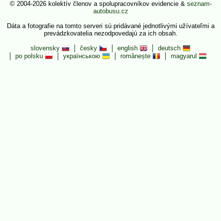
© 2004-2026 kolektív členov a spolupracovníkov evidencie &
seznam-
autobusu.cz
Dáta a fotografie na tomto serveri sú pridávané jednotlivými užívateľmi a
prevádzkovatelia nezodpovedajú za ich obsah.
slovensky
česky
english
deutsch
po polsku
українською
românește
magyarul