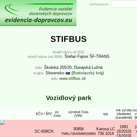
Vyhľadavanie
STIFBUS
terajší názov od 2011
Štefan Fajnor ŠF-TRANS
skorší názov (od 2008):
Školská 255/20, Dunajská Lužná
sídlo:
Slovensko
(
Bratislavský kraj
)
krajina:
www.stifbus.sk
web:
Vozidlový park
rok vyroby
(o
ev.
výrobné číslo
EČV / ŠPZ
typ
(dodanie)
v
číslo
(VIN)
[zaradenie]
[l
1991
(
30856
Karosa LC
SC-939CH
(3/2010)
736.1014
TMKL73640MM030856
[3/2010]