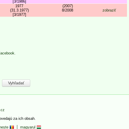
[3/1986]
1977
(2007)
(31.3.1977)
8/2008
zobraziť
[3/1977]
Facebook
.
.cz
povedajú za ich obsah.
nește
magyarul