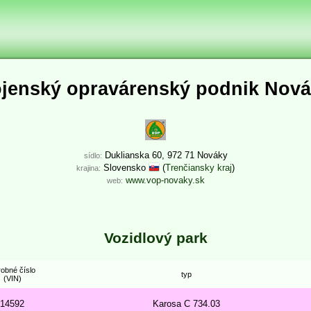
jenský opravárenský podnik Nov
Duklianska 60, 972 71 Nováky
sídlo:
Slovensko
(
Trenčiansky kraj
)
krajina:
www.vop-novaky.sk
web:
Vozidlový park
obné číslo
typ
(VIN)
14592
Karosa C 734.03