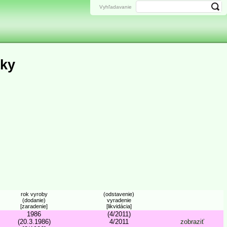
Vyhľadavanie
áky
rok vyroby
(odstavenie)
(dodanie)
vyradenie
[zaradenie]
[likvidácia]
1986
(4/2011)
(20.3.1986)
4/2011
zobraziť