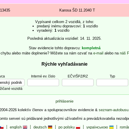
13435
Karosa ŠD 11.2040 T
Vypísané celkom 2 vozidlá, z toho:
predaný inému dopravcovi:
1
vozidlo
vyradený:
1
vozidlo
Posledná aktualizácia vozidiel: 14. 11. 2025.
Stav evidencie tohto dopravcu
kompletná
e chybu alebo máte doplnenie? Môžete sa nám ozvať na
e-mail
alebo na
náš 
Rýchle vyhľadávanie
vca
Interné ev. číslo
EČV/ŠPZ/RZ
Typ
žičané vozidlá
prihlásenie
2004-2026 kolektív členov a spolupracovníkov evidencie &
seznam-autobusu
tomto serveri sú pridávané jednotlivými užívateľmi a prevádzkovatelia nezod
english
deutsch
po polsku
українською
româ