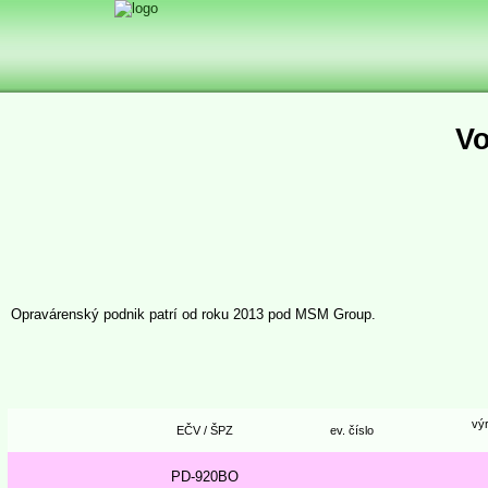
Vo
Opravárenský podnik patrí od roku 2013 pod MSM Group.
výr
EČV / ŠPZ
ev. číslo
PD-920BO