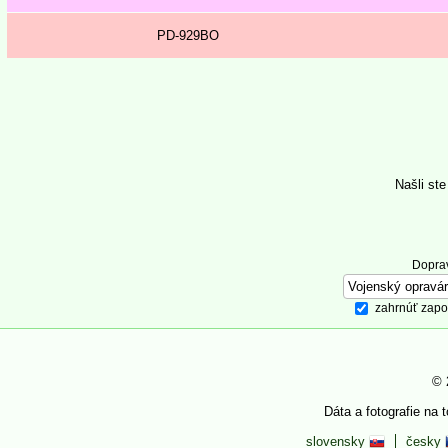
PD-929BO
Našli st
Dopra
zahrnúť zapo
© 
Dáta a fotografie na 
slovensky
česky