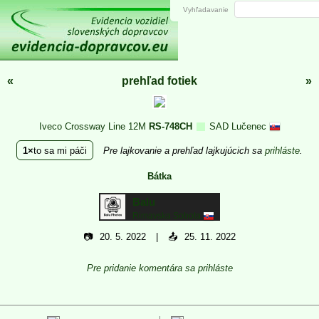
Vyhľadavanie
«
prehľad fotiek
»
Iveco Crossway Line 12M
RS-748CH
SAD Lučenec
1
to sa mi páči
Pre lajkovanie a prehľad lajkujúcich sa
prihláste
.
Bátka
Balu
Rimavska Sobota
📷
20. 5. 2022
📤
25. 11. 2022
Pre pridanie komentára sa prihláste