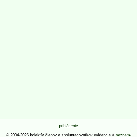
prihlásenie
© 2004-2026 kolektív členov a spolupracovníkov evidencie &
seznam-