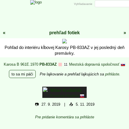
Vyhľadavanie
«
prehľad fotiek
»
Pohľad do interiéru kĺbovej Karosy PB-833AZ v jej posledný deň
premávky.
Karosa B 961E.1970
PB-833AZ
Mestská dopravná spoločnosť
11
to sa mi páči
Pre lajkovanie a prehľad lajkujúcich sa
prihláste
.
Milan Kudlaňák
Považská Bystrica
📷
27. 9. 2019
📤
5. 11. 2019
Pre pridanie komentára sa prihláste