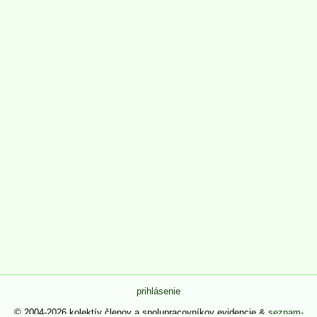
prihlásenie
© 2004-2026 kolektív členov a spolupracovníkov evidencie &
seznam-