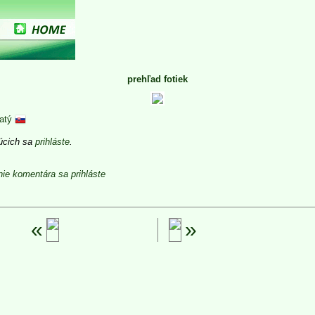
prehľad fotiek
atý
júcich sa
prihláste
.
nie komentára sa prihláste