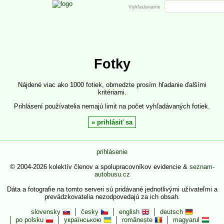
Vyhľadavanie
Fotky
Nájdené viac ako 1000 fotiek, obmedzte prosím hľadanie ďalšími
kritériami.
Prihlásení používatelia nemajú limit na počet vyhľadávaných fotiek.
prihlásiť sa
prihlásenie
© 2004-2026 kolektív členov a spolupracovníkov evidencie &
seznam-
autobusu.cz
Dáta a fotografie na tomto serveri sú pridávané jednotlivými užívateľmi a
prevádzkovatelia nezodpovedajú za ich obsah.
slovensky
česky
english
deutsch
po polsku
українською
românește
magyarul