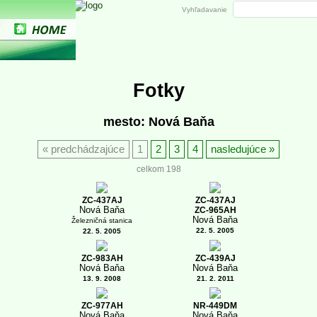
Vyhľadavanie
Fotky
mesto: Nová Baňa
predchádzajúce
1
2
3
4
nasledujúce
celkom 198
ZC-437AJ
ZC-437AJ
Nová Baňa
ZC-965AH
Nová Baňa
Železničná stanica
22. 5. 2005
22. 5. 2005
ZC-983AH
ZC-439AJ
Nová Baňa
Nová Baňa
13. 9. 2008
21. 2. 2011
ZC-977AH
NR-449DM
Nová Baňa
Nová Baňa