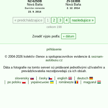
NZ-625DB
ZV-163BB
Nová Baňa
Nová Baňa
Banícke námestie
2. 12. 2014
23. 9. 2014
predchádzajúce
1
2
3
4
nasledujúce
celkom 198
Zoradiť výpis podľa:
dátum
prihlásenie
© 2004-2026 kolektív členov a spolupracovníkov evidencie &
seznam-
autobusu.cz
Dáta a fotografie na tomto serveri sú pridávané jednotlivými užívateľmi a
prevádzkovatelia nezodpovedajú za ich obsah.
slovensky
česky
english
deutsch
po polsku
українською
românește
magyarul