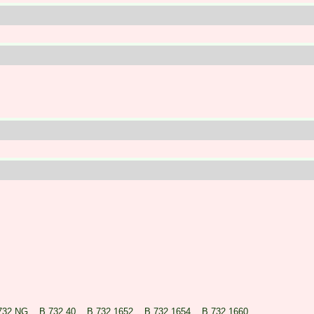
732 NG
B 732.40
B 732.1652
B 732.1654
B 732.1660