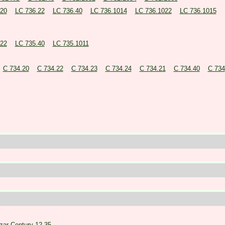
.20
LC 736.22
LC 736.40
LC 736.1014
LC 736.1022
LC 736.1015
.22
LC 735.40
LC 735.1011
C 734.20
C 734.22
C 734.23
C 734.24
C 734.21
C 734.40
C 734
izar Century 12.35