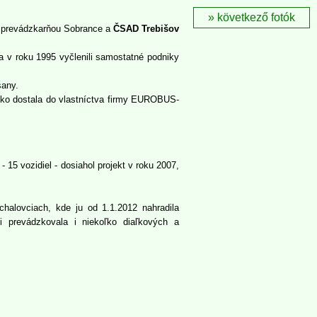
következő fotók
 prevádzkarňou Sobrance a
ČSAD Trebišov
 v roku 1995 vyčlenili samostatné podniky
šany.
tko dostala do vlastníctva firmy EUROBUS-
5 vozidiel - dosiahol projekt v roku 2007,
alovciach, kde ju od 1.1.2012 nahradila
 prevádzkovala i niekoľko diaľkových a