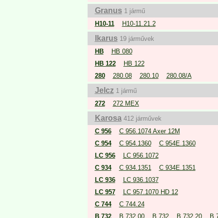
Granus
1 jármű
H10-11
H10-11.21.2
Ikarus
19 járművek
HB
HB 080
HB 122
HB 122
280
280.08
280.10
280.08/A
Jelcz
1 jármű
272
272 MEX
Karosa
412 járművek
C 956
C 956.1074 Axer 12M
C 954
C 954.1360
C 954E.1360
LC 956
LC 956.1072
C 934
C 934.1351
C 934E.1351
LC 936
LC 936.1037
LC 957
LC 957.1070 HD 12
C 744
C 744.24
B 732
B 732.00
B 732
B 732.20
B 