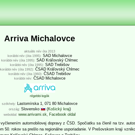
Arriva Michalovce
aktuális név óta 2013
SAD Michalovce
korábbi név (óta 1995):
SAD Kráľovský Chlmec
korábbi név (óta 1995):
SAD Trebišov
korábbi név (óta 1995):
ČSAD Kráľovský Chlmec
korábbi név (óta 1992):
ČSAD Trebišov
korábbi név (óta 1960):
ČSAD Michalovce
korábbi név:
régebbi logók
Lastomírska 1, 071 80 Michalovce
székhely:
Slovensko
(
Košický kraj
)
ország:
www.arrivami.sk
,
Facebook oldal
weboldal:
yčlenením automobilovej dopravy z ČSD. Spočiatku sa členil na tzv. autosp
om 50. rokov sa prešlo na regionálne usporiadanie. V Prešovskom kraji vzni