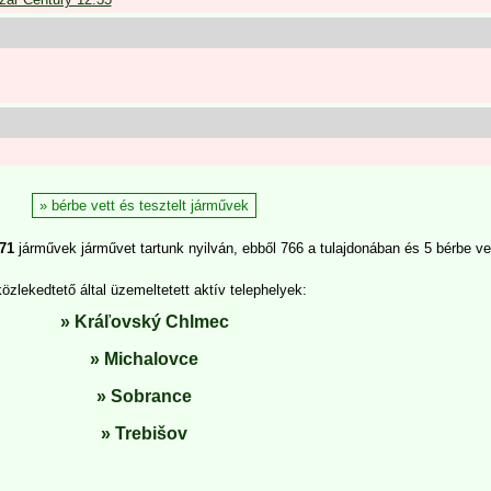
bérbe vett és tesztelt járművek
71
járművek járművet tartunk nyilván, ebből 766 a tulajdonában és 5 bérbe ve
közlekedtető által üzemeltetett aktív telephelyek:
Kráľovský Chlmec
Michalovce
Sobrance
Trebišov