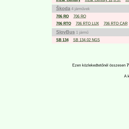
Škoda
4 járművek
706 RO
706 RO
706 RTO
706 RTO LUX
706 RTO CAR
SlovBus
1 jármű
SB 134
SB 134.02 NGS
Ezen közlekedtetőnél összesen
7
A 