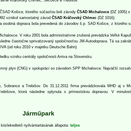
ravne Kráľovský Chlmec, Sečovce a Trebišov.
k ČSAD Košice, ktorého súčasťou boli závody
ČSAD Michalovce
(DZ 1005) s
992 vznikol samostatný závod
ČSAD Kráľovský Chlmec
(DZ 1016).
a osobná doprava bola prevedená do závodov š.p. SAD Košice, z ktorého sa
D Michalovce. V roku 2001 bola administratívne zrušená prevádzka Veľké Kapu
ásledne čiastočne sprivatizovaný spoločnosťou JM-Autodoprava. Tá sa zakrá
IVA (od roku 2010 v majetku Deutsche Bahn).
edku vzniku centrály spoločnosti Arriva na Slovensku.
emný plyn (CNG) v spolupráci so závodom SPP Michalovce. Najväčší rozsah - 1
 Sobrance a Trebišov. Do 31.12.2011 firma prevádzkovala MHD aj v Mich
išove, ktorá následne splynula s prímestskou dopravou. V minulosti
Járműpark
 közlekedtető nyilvántartásának állapota
teljes