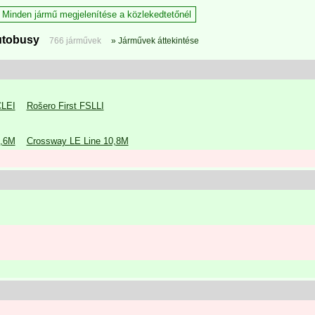
Minden jármű megjelenítése a közlekedtetőnél
tobusy
766 járművek
Járművek áttekintése
CLEI
Rošero First FSLLI
0,6M
Crossway LE Line 10,8M