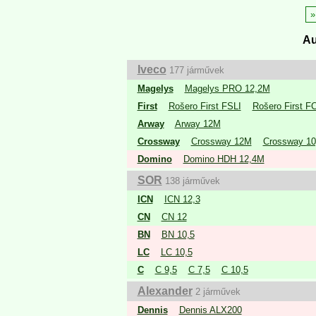
Au
Iveco
177 járművek
Magelys
Magelys PRO 12,2M
First
Rošero First FSLI
Rošero First F
Arway
Arway 12M
Crossway
Crossway 12M
Crossway 1
Domino
Domino HDH 12,4M
SOR
138 járművek
ICN
ICN 12,3
CN
CN 12
BN
BN 10,5
LC
LC 10,5
C
C 9,5
C 7,5
C 10,5
Alexander
2 járművek
Dennis
Dennis ALX200