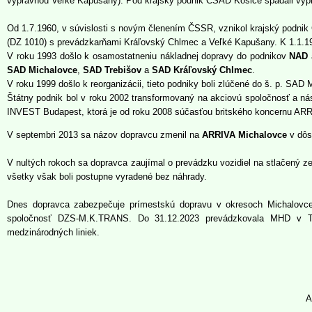
výpravňou Veľké Kapušany). Pod krajský podnik ČSAD Košice spadali výp
Od 1.7.1960, v súvislosti s novým členením ČSSR, vznikol krajský podni
(DZ 1010) s prevádzkarňami Kráľovský Chlmec a Veľké Kapušany. K 1.1.1
V roku 1993 došlo k osamostatneniu nákladnej dopravy do podnikov
NAD
SAD Michalovce
,
SAD Trebišov
a
SAD Kráľovský Chlmec
.
V roku 1999 došlo k reorganizácii, tieto podniky boli zlúčené do š. p. SA
Štátny podnik bol v roku 2002 transformovaný na akciovú spoločnosť a n
INVEST Budapest, ktorá je od roku 2008 súčasťou britského koncernu ARR
V septembri 2013 sa názov dopravcu zmenil na
ARRIVA Michalovce
v dôsl
V nultých rokoch sa dopravca zaujímal o prevádzku vozidiel na stlačený z
všetky však boli postupne vyradené bez náhrady.
Dnes dopravca zabezpečuje prímestskú dopravu v okresoch Michalovce,
spoločnosť DZS-M.K.TRANS. Do 31.12.2023 prevádzkovala MHD v Treb
medzinárodných liniek.
A