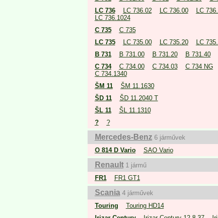
LC 736
LC 736.02
LC 736.00
LC 736
LC 736.1024
C 735
C 735
LC 735
LC 735.00
LC 735.20
LC 735
B 731
B 731.00
B 731.20
B 731.40
C 734
C 734.00
C 734.03
C 734 NG
C 734.1340
ŠM 11
ŠM 11.1630
ŠD 11
ŠD 11.2040 T
ŠL 11
ŠL 11.1310
?
?
Mercedes-Benz
6 járművek
O 814 D Vario
SAO Vario
Renault
1 jármű
FR1
FR1 GT1
Scania
4 járművek
Touring
Touring HD14
Irizar Century
Irizar Century 12,8.37
Ir