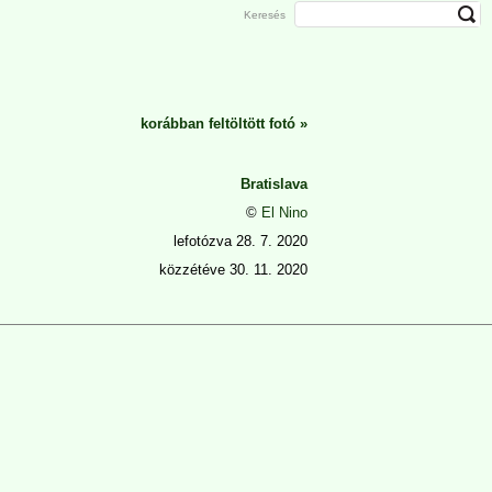
Keresés
korábban feltöltött fotó
»
Bratislava
©
El Nino
lefotózva
28. 7. 2020
közzétéve
30. 11. 2020