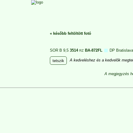
«
később feltöltött fotó
SOR B 9,5
3514
BA-872FL
DP Bratislav
RZ
A kedveléshez és a kedvelők megtek
tetszik
A megjegyzés ho