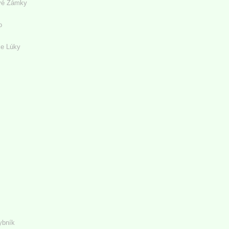
vé Zámky
o
ke Lúky
ybník