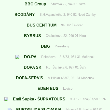
BBC Group
Štúrova 72, 949 01 Nitra
BOGDÁNY
S.H.Vajanského 2, 940 82 Nové Zámky
BUS CENTRUM
946 02 Čalovec
BYSBUS
Chalupkova 22, 949 01 Nitra
DMG
Preseľany
DO-PA
Rokošova I. 218/33, 951 31 Močenok
DOPA SK
P.J. Šafárika 6, 927 01 Šaľa
DOPA-SERVIS
A.Hlinku 483/7, 951 31 Močenok
EDEN BUS
Levice
Emil Šupka - ŠUPKATOURS
951 17 Cabaj-Čápor 1376
EUROGUIDE SLOVAKIA
Hronská 8, Levice 934 01