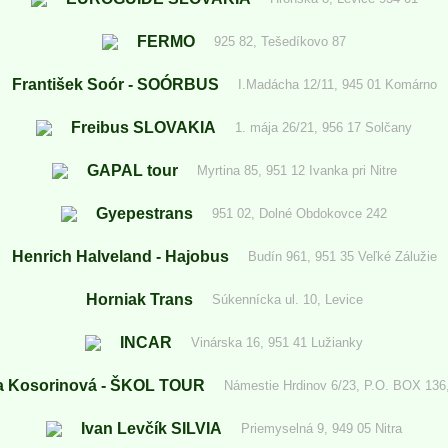
FERMO
925 82, Tešedíkovo 87
František Soór - SOÓRBUS
I.Madácha 12/11, 945 01 Komárno
Freibus SLOVAKIA
1. mája 26/21, 956 17 Solčany
GAPAL tour
Myrtina 85, 951 12 Ivanka pri Nitre
Gyepestrans
951 02, Dolné Obdokovce 242
Henrich Halveland - Hajobus
Budín 961, 951 35 Veľké Zálužie
Horniak Trans
Súkennícka ul. 10, Levice
INCAR
Vinárska 16, 951 41 Lužianky
ia Kosorinová - ŠKOL TOUR
Námestie Hrdinov 6/23, P.O. BOX 136,
Ivan Levčík SILVIA
Priemyselná 9, 949 05 Nitra