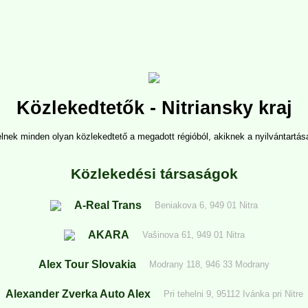
Közlekedtetők - Nitriansky kraj
nek minden olyan közlekedtető a megadott régióból, akiknek a nyilvántartása
Közlekedési társaságok
A-Real Trans
Beniakova 6, 949 01 Nitra
AKARA
Vašinova 61, 949 01 Nitra
Alex Tour Slovakia
Modrany 118, 946 33 Modrany
Alexander Zverka Auto Alex
Pri tehelni 9, 95112 Ivánka pri Nitre