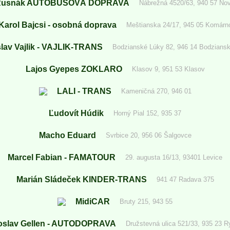
 Rusnák AUTOBUSOVÁ DOPRAVA
Nábrežná 4520/63, 940 57 No
Karol Bajcsi - osobná doprava
Meštianska 24/17, 945 05 Komárn
lav Vajlik - VAJLIK-TRANS
Bodzianské Lúky 82, 946 14 Bodzians
Lajos Gyepes ZOKLARO
Klasov 9, 951 53 Klasov
LALI - TRANS
Kameničná 270, 946 01
Ľudovít Húdik
Horný Pial 152, 935 37
Macho Eduard
Svrbice 20, 956 06 Šalgovce
Marcel Fabian - FAMATOUR
29. augusta 16/13, 93401 Levice
Marián Sládeček KINDER-TRANS
941 47 Radava 375
MidiCAR
Bruty 215, 943 55
oslav Gellen - AUTODOPRAVA
Družstevná ulica 521/33, 935 23 R