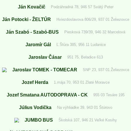
Ján Kovačič
Podzáhradná 78, 946 57 Svätý Peter
Ján Potocki - ŽELTÚR
Hviezdoslavova 806/29, 937 01 Želiezovce
Ján Szabó - Szabó-BUS
Piesková 739/39, 946 32 Marcelová
Jaromír Gál
Ľ.Štúra 385, 956 11 Ludanice
Jaroslav Čásar
951 75, Beladice 613
Jaroslav TOMEK - TOMECAR
SNP 23, 937 01 Želiezovce
Jozef Herda
1.mája 70, 953 01 Zlaté Moravce
Jozef Smatana AUTODOPRAVA - CK
955 03 Tesáre 195
Július Vodička
Na výhliadke 39, 943 01 Štúrovo
JUMBO BUS
Školská 107, 946 21 Veľké Kosihy