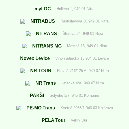
myLDC
Hollého 1, 949 01 Nitra
NITRABUS
Rastislavova 20,949 01 Nitra
NITRANS
Štúrova 24, 949 01 Nitra
NITRANS MG
Mostná 13, 949 01 Nitra
Novex Levice
Vinohradnícka 15 934 01 Levice
NR TOUR
Hlavná 716/125 A, 949 07 Nitra
NR Trans
Letecká 4/A, 949 07 Nitra
PAKŠI
Selyeho 3/7, 945 01 Komárno
PE-MO Trans
Kvetná 2063/1 946 03 Kolárovo
PELA Tour
Veľký Ďur