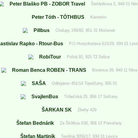
Peter Blaško PB - ZOBOR Travel
Štefánikova 5, 949 01 Nitr
Peter Tóth - TÓTHBUS
Kamenín
Pillbus
Chalupy 156/92, 951 31 Močenok
astislav Rapko - Rtour-Bus
P.O.Hviezdoslava 615/29, 934 01 Levi
RobiTour
Poľná 92, 925 72 Selice
Roman Benca ROBEN - TRANS
Bizetova 39, 949 11 Nitra
SAŠA
Odbojárov 451/14 Topoľčany, 955 01
SvajlenBus
Tríbečská 25, 956 17 Solčany
ŠARKAN SK
Zbehy 429
Štefan Bednárik
Za Škôlkou 530, 956 12 Preseľany
Štefan Martiník
Textilná 3055/17, 934 01 Levice