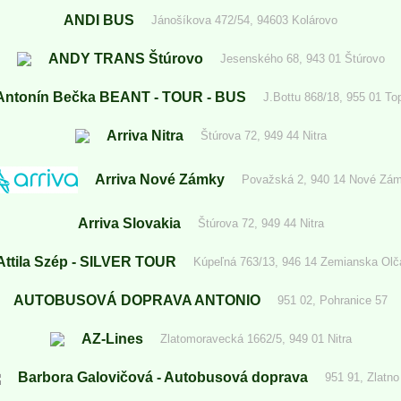
ANDI BUS
Jánošíkova 472/54, 94603 Kolárovo
ANDY TRANS Štúrovo
Jesenského 68, 943 01 Štúrovo
Antonín Bečka BEANT - TOUR - BUS
J.Bottu 868/18, 955 01 To
Arriva Nitra
Štúrova 72, 949 44 Nitra
Arriva Nové Zámky
Považská 2, 940 14 Nové Zá
Arriva Slovakia
Štúrova 72, 949 44 Nitra
Attila Szép - SILVER TOUR
Kúpeľná 763/13, 946 14 Zemianska Olč
AUTOBUSOVÁ DOPRAVA ANTONIO
951 02, Pohranice 57
AZ-Lines
Zlatomoravecká 1662/5, 949 01 Nitra
Barbora Galovičová - Autobusová doprava
951 91, Zlatno