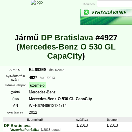
Keresés
Jármű
DP Bratislava
#4927
(
Mercedes-Benz O 530 GL
CapaCity
)
BL-993ES
SPZ/RZ
óta
1/2013
nyilvántartási
4927
óta
1/2013
szám
üzemelő
aktuális állapot
Mercedes-Benz
gyártó
Mercedes-Benz O 530 GL CapaCity
típus
WEB62848613124714
VIN
2012
gyártási év
üzemeltető
szállítva
üzemel
DP Bratislava
1/2013
1/2013
Vozovňa Petržalka
1/2013
-
dosud