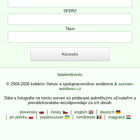
SPZ/RZ
Típus
bejelentkezés
© 2004-2026 kolektív členov a spolupracovníkov evidencie &
seznam-
autobusu.cz
Dáta a fotografie na tomto serveri sú pridávané jednotlivými užívateľmi a
prevádzkovatelia nezodpovedajú za ich obsah.
slovensky
česky
english
deutsch
po polsku
українською
românește
magyarul