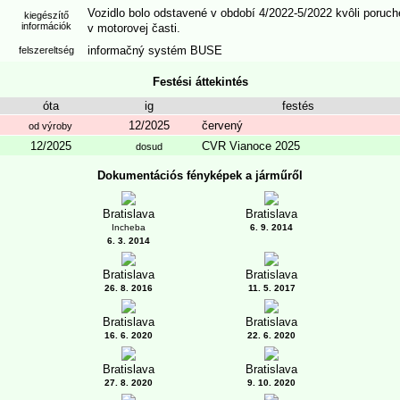
Vozidlo bolo odstavené v období 4/2022-5/2022 kvôli poruch
kiegészítő
információk
v motorovej časti.
informačný systém BUSE
felszereltség
Festési áttekintés
óta
ig
festés
12/2025
červený
od výroby
12/2025
CVR Vianoce 2025
dosud
Dokumentációs fényképek a járműről
Bratislava
Bratislava
Incheba
6. 9. 2014
6. 3. 2014
Bratislava
Bratislava
26. 8. 2016
11. 5. 2017
Bratislava
Bratislava
16. 6. 2020
22. 6. 2020
Bratislava
Bratislava
27. 8. 2020
9. 10. 2020