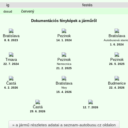
ig
festés
červený
dosud
Dokumentációs fényképek a járműről
1
2
2
Bratislava
Pezinok
Bratislava
8. 8. 2023
14. 1. 2024
Autobusová stani
1. 6. 2024
1
2
6
Trnava
Pezinok
Pezinok
22. 7. 2024
Nemocnica
26. 5. 2025
21. 2. 2025
1
3
3
Častá
Bratislava
Budmerice
6. 2. 2026
Nivy
22. 4. 2026
15. 4. 2026
8
2
Častá
12. 7. 2026
29. 6. 2026
a jármű részletes adatai a seznam-autobusu.cz oldalon