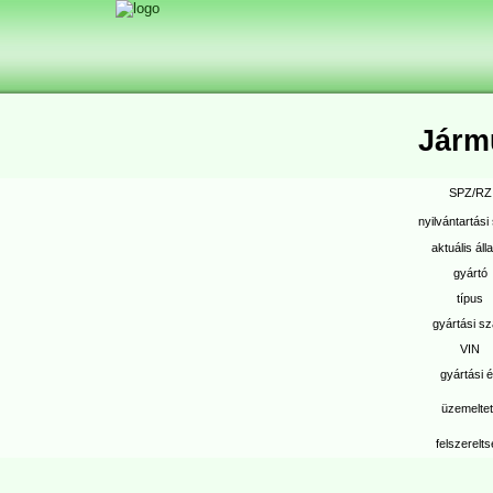
Jár
SPZ/RZ
nyilvántartás
aktuális áll
gyártó
típus
gyártási s
VIN
gyártási 
üzemelte
felszerelt