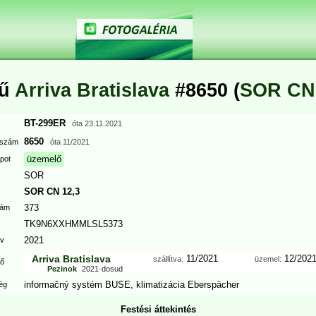
mű
Arriva Bratislava
#8650 (
SOR CN 
BT-299ER
óta
23.11.2021
8650
i szám
óta
11/2021
üzemelő
apot
SOR
SOR CN 12,3
373
zám
TK9N6XXHMMLSL5373
2021
év
Arriva Bratislava
11/2021
12/202
szállítva:
üzemel:
tő
Pezinok
2021
-
dosud
informačný systém BUSE
,
klimatizácia Eberspächer
ség
Festési áttekintés