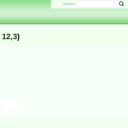
Keresés
12,3
)
1